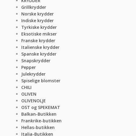
KRYDDER
Grillkrydder
Norske krydder
Indiske krydder
Tyrkiske krydder
Eksotiske mikser
Franske krydder
Italienske krydder
Spanske krydder
Snapskrydder
Pepper
Julekrydder
Spiselige blomster
CHILI
OLIVEN
OLIVENOLJE
OST og SPEKEMAT
Balkan-Butikken
Frankrike-butikken
Hellas-butikken
Italia-Butikken