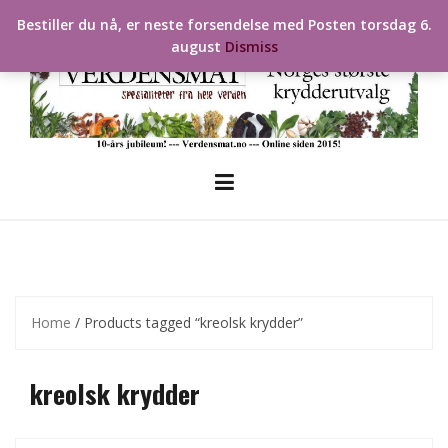
Skip
Bestiller du nå, er neste forsendelse med Posten torsdag 6.
to
august
Dismiss
content
Home
/ Products tagged “kreolsk krydder”
kreolsk krydder