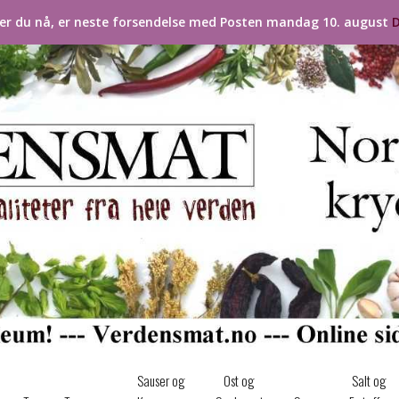
ler du nå, er neste forsendelse med Posten mandag 10. august
D
Sauser og
Ost og
Salt og