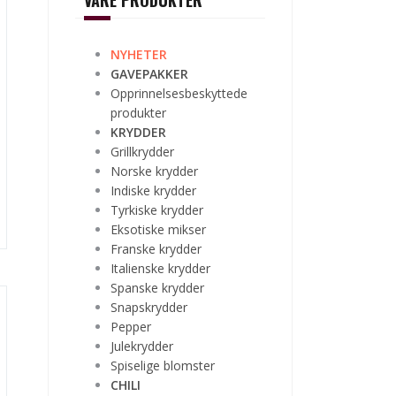
VÅRE PRODUKTER
NYHETER
GAVEPAKKER
Opprinnelsesbeskyttede
produkter
KRYDDER
Grillkrydder
Norske krydder
Indiske krydder
Tyrkiske krydder
Eksotiske mikser
Franske krydder
Italienske krydder
Spanske krydder
Snapskrydder
Pepper
Julekrydder
Spiselige blomster
CHILI