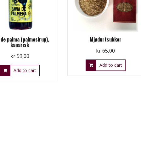
 de palma (palmesirup),
Mjødurtsukker
kanarisk
kr
65,00
kr
59,00
Add to cart
Add to cart