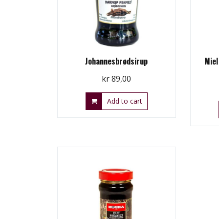
Johannesbrødsirup
Miel
kr
89,00
Add to cart