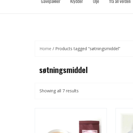
Gavepakker
Krydder
Olje
fra all verden
Home
/ Products tagged “søtningsmiddel”
søtningsmiddel
Showing all 7 results