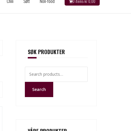
Chili
Søtt
Non-food
0 items-
kr
0,00
SØK PRODUKTER
Search
for:
Search