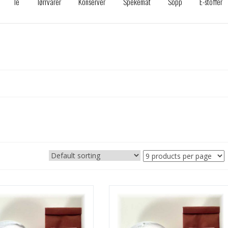
Te
Tørrvarer
Konserver
Spekemat
Sopp
E-stoffer