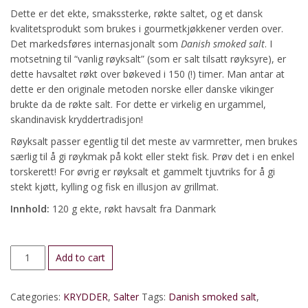
Dette er det ekte, smakssterke, røkte saltet, og et dansk
kvalitetsprodukt som brukes i gourmetkjøkkener verden over.
Det markedsføres internasjonalt som
Danish smoked salt
. I
motsetning til “vanlig røyksalt” (som er salt tilsatt røyksyre), er
dette havsaltet røkt over bøkeved i 150 (!) timer. Man antar at
dette er den originale metoden norske eller danske vikinger
brukte da de røkte salt. For dette er virkelig en urgammel,
skandinavisk kryddertradisjon!
Røyksalt passer egentlig til det meste av varmretter, men brukes
særlig til å gi røykmak på kokt eller stekt fisk. Prøv det i en enkel
torskerett! For øvrig er røyksalt et gammelt tjuvtriks for å gi
stekt kjøtt, kylling og fisk en illusjon av grillmat.
Innhold:
120 g ekte, røkt havsalt fra Danmark
Dansk
Add to cart
røkt
havsalt
Categories:
KRYDDER
,
Salter
Tags:
Danish smoked salt
,
quantity