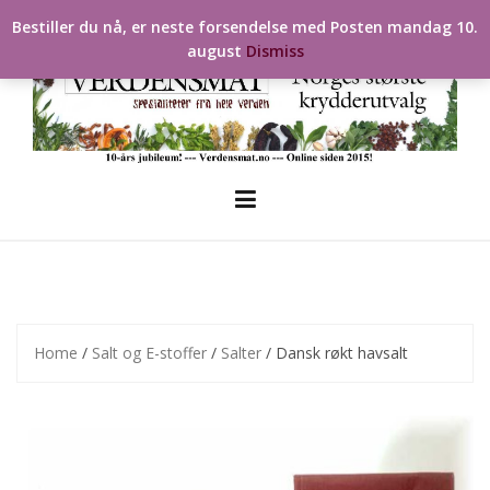
Skip
Bestiller du nå, er neste forsendelse med Posten mandag 10.
to
august
Dismiss
content
Home
/
Salt og E-stoffer
/
Salter
/ Dansk røkt havsalt