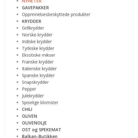
NYHETER
GAVEPAKKER
Opprinnelsesbeskyttede produkter
KRYDDER
Grillkrydder
Norske krydder
Indiske krydder
Tyrkiske krydder
Eksotiske mikser
Franske krydder
Italienske krydder
Spanske krydder
Snapskrydder
Pepper
Julekrydder
Spiselige blomster
CHILI
OLIVEN
OLIVENOLJE
OST og SPEKEMAT
Balkan-Butikken