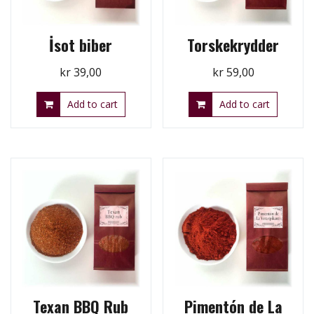
İsot biber
Torskekrydder
kr
39,00
kr
59,00
Add to cart
Add to cart
Texan BBQ Rub
Pimentón de La