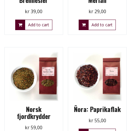
Brennesler
Merian
kr
39,00
kr
29,00
Add to cart
Add to cart
Norsk
Ñora: Paprikaflak
fjordkrydder
kr
55,00
kr
59,00