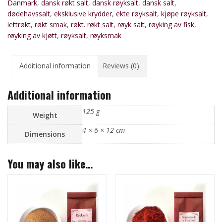
Danmark
,
dansk røkt salt
,
dansk røyksalt
,
dansk salt
,
dødehavssalt
,
eksklusive krydder
,
ekte røyksalt
,
kjøpe røyksalt
,
lettrøkt
,
røkt smak
,
røkt. røkt salt
,
røyk salt
,
røyking av fisk
,
røyking av kjøtt
,
røyksalt
,
røyksmak
Additional information
Reviews (0)
Additional information
125 g
Weight
4 × 6 × 12 cm
Dimensions
You may also like…