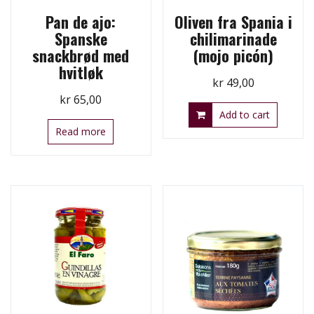
Pan de ajo:
Oliven fra Spania i
Spanske
chilimarinade
snackbrød med
(mojo picón)
hvitløk
kr
49,00
kr
65,00
Add to cart
Read more