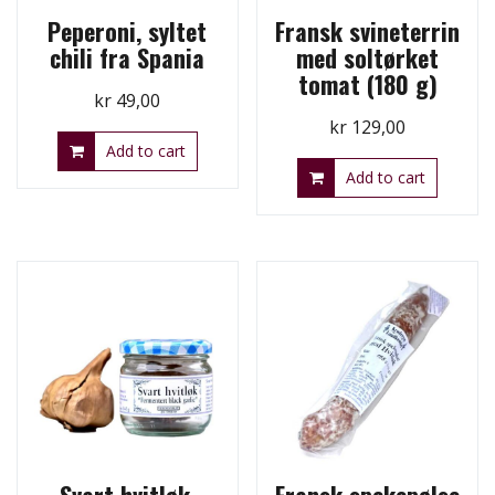
Peperoni, syltet
Fransk svineterrin
chili fra Spania
med soltørket
tomat (180 g)
kr
49,00
kr
129,00
Add to cart
Add to cart