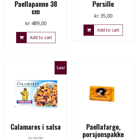
Paellapanne 38
Persille
cm
kr
35,00
kr
489,00
Add to cart
Add to cart
Sale!
Calamares i salsa
Paellafarge,
porsjonspakke
kr
39,00