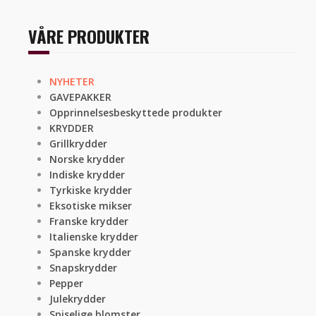
VÅRE PRODUKTER
NYHETER
GAVEPAKKER
Opprinnelsesbeskyttede produkter
KRYDDER
Grillkrydder
Norske krydder
Indiske krydder
Tyrkiske krydder
Eksotiske mikser
Franske krydder
Italienske krydder
Spanske krydder
Snapskrydder
Pepper
Julekrydder
Spiselige blomster