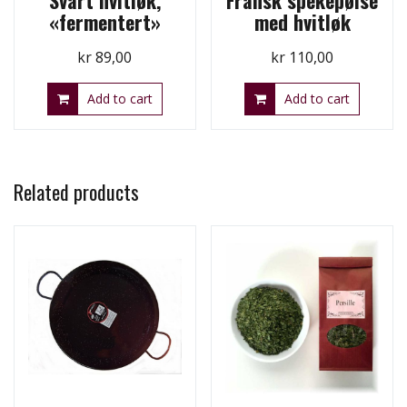
Svart hvitløk,
Fransk spekepølse
«fermentert»
med hvitløk
kr
89,00
kr
110,00
Add to cart
Add to cart
Related products