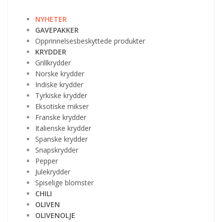
NYHETER
GAVEPAKKER
Opprinnelsesbeskyttede produkter
KRYDDER
Grillkrydder
Norske krydder
Indiske krydder
Tyrkiske krydder
Eksotiske mikser
Franske krydder
Italienske krydder
Spanske krydder
Snapskrydder
Pepper
Julekrydder
Spiselige blomster
CHILI
OLIVEN
OLIVENOLJE