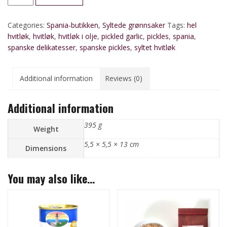
i
olje,
Categories:
Spania-butikken
,
Syltede grønnsaker
Tags:
hel
med
hvitløk
,
hvitløk
,
hvitløk i olje
,
pickled garlic
,
pickles
,
spania
,
urter
spanske delikatesser
,
spanske pickles
,
syltet hvitløk
quantity
Additional information
Reviews (0)
Additional information
395 g
Weight
5,5 × 5,5 × 13 cm
Dimensions
You may also like…