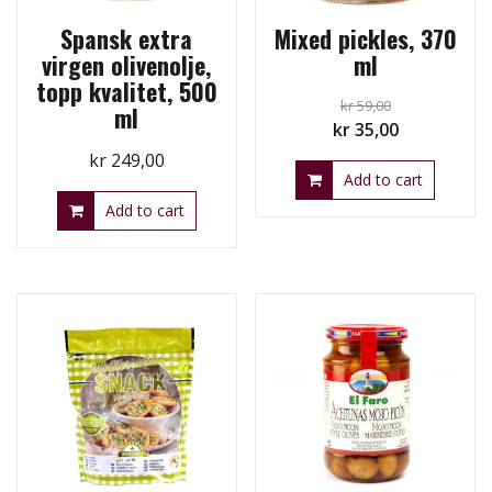
Spansk extra
Mixed pickles, 370
virgen olivenolje,
ml
topp kvalitet, 500
kr
59,00
ml
Original
Current
kr
35,00
price
price
kr
249,00
Add to cart
was:
is:
kr 59,00.
kr 35,00.
Add to cart