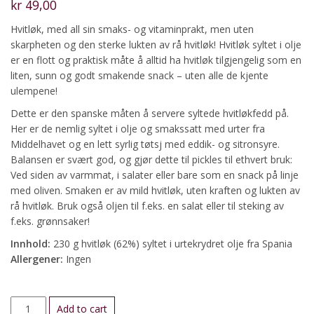
kr
49,00
Hvitløk, med all sin smaks- og vitaminprakt, men uten
skarpheten og den sterke lukten av rå hvitløk! Hvitløk syltet i olje
er en flott og praktisk måte å alltid ha hvitløk tilgjengelig som en
liten, sunn og godt smakende snack – uten alle de kjente
ulempene!
Dette er den spanske måten å servere syltede hvitløkfedd på.
Her er de nemlig syltet i olje og smakssatt med urter fra
Middelhavet og en lett syrlig tøtsj med eddik- og sitronsyre.
Balansen er svært god, og gjør dette til pickles til ethvert bruk:
Ved siden av varmmat, i salater eller bare som en snack på linje
med oliven. Smaken er av mild hvitløk, uten kraften og lukten av
rå hvitløk. Bruk også oljen til f.eks. en salat eller til steking av
f.eks. grønnsaker!
Innhold:
230 g hvitløk (62%) syltet i urtekrydret olje fra Spania
Allergener:
Ingen
Hvitløk
Add to cart