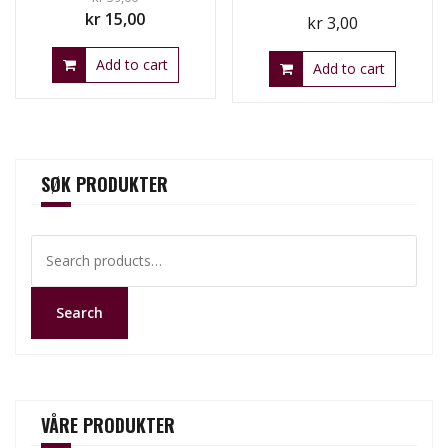
Original
Current
kr
15,00
kr
3,00
price
price
Add to cart
was:
is:
Add to cart
kr 39,00.
kr 15,00.
SØK PRODUKTER
Search
for:
Search
VÅRE PRODUKTER