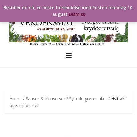
Skip
Bestiller du nå, er neste forsendelse med Posten mandag 10.
to
august
Dismiss
content
Home
/
Sauser & Konserver
/
Syltede grønnsaker
/ Hvitløk i
olje, med urter