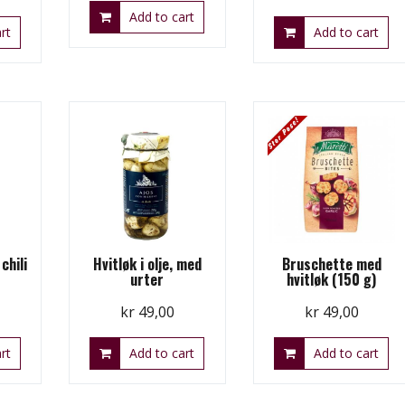
Add to cart
rt
Add to cart
chili
Hvitløk i olje, med
Bruschette med
urter
hvitløk (150 g)
kr
49,00
kr
49,00
rt
Add to cart
Add to cart