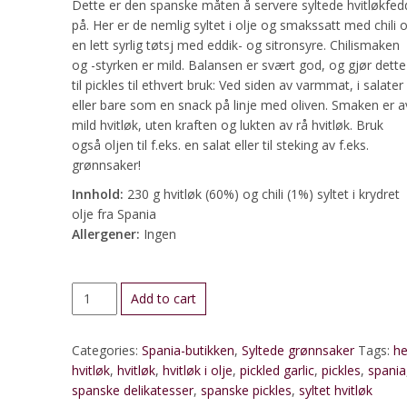
Dette er den spanske måten å servere syltede hvitløkfed
på. Her er de nemlig syltet i olje og smakssatt med chili 
en lett syrlig tøtsj med eddik- og sitronsyre. Chilismaken
og -styrken er mild. Balansen er svært god, og gjør dette
til pickles til ethvert bruk: Ved siden av varmmat, i salater
eller bare som en snack på linje med oliven. Smaken er a
mild hvitløk, uten kraften og lukten av rå hvitløk. Bruk
også oljen til f.eks. en salat eller til steking av f.eks.
grønnsaker!
Innhold:
230 g hvitløk (60%) og chili (1%) syltet i krydret
olje fra Spania
Allergener:
Ingen
Hvitløk
Add to cart
i
olje,
Categories:
Spania-butikken
,
Syltede grønnsaker
Tags:
he
med
hvitløk
,
hvitløk
,
hvitløk i olje
,
pickled garlic
,
pickles
,
spania
chili
spanske delikatesser
,
spanske pickles
,
syltet hvitløk
quantity