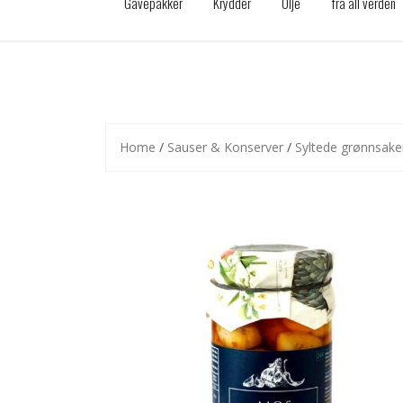
Gavepakker
Krydder
Olje
fra all verden
Home
/
Sauser & Konserver
/
Syltede grønnsake