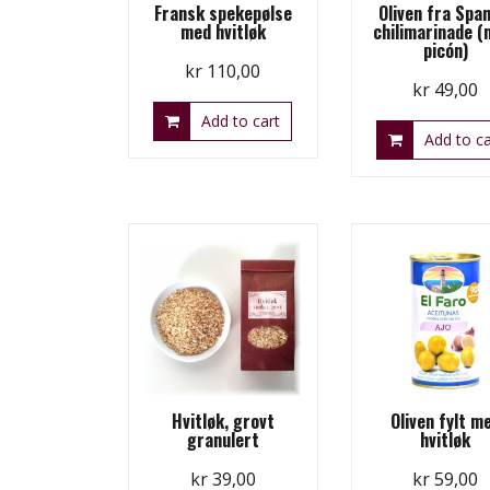
Fransk spekepølse
Oliven fra Span
med hvitløk
chilimarinade (
picón)
kr
110,00
kr
49,00
Add to cart
Add to ca
Hvitløk, grovt
Oliven fylt m
granulert
hvitløk
kr
39,00
kr
59,00