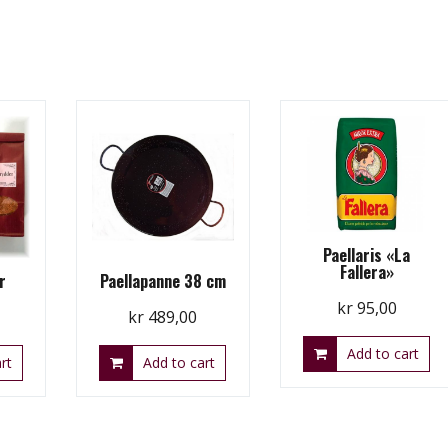
Paellaris «La
Fallera»
r
Paellapanne 38 cm
kr
95,00
kr
489,00
Add to cart
rt
Add to cart