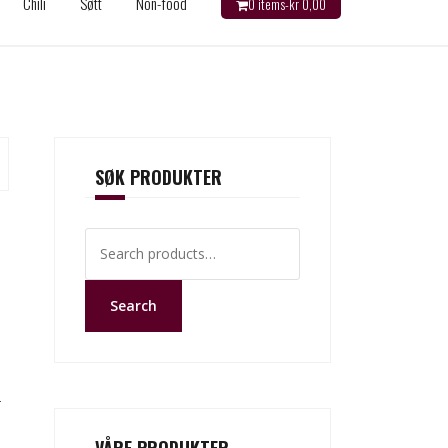
Chili
Søtt
Non-food
0 items-
kr
0,00
SØK PRODUKTER
Search
for:
Search
–