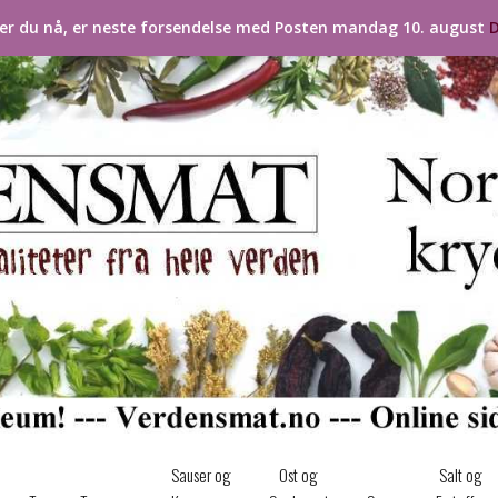
ler du nå, er neste forsendelse med Posten mandag 10. august
D
Sauser og
Ost og
Salt og