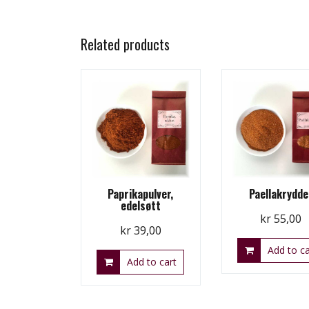
Related products
Paprikapulver,
Paellakrydde
edelsøtt
kr
55,00
kr
39,00
Add to ca
Add to cart