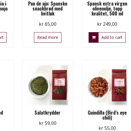
ia i
Pan de ajo: Spanske
Spansk extra virgen
mojo
snackbrød med
olivenolje, topp
hvitløk
kvalitet, 500 ml
kr
65,00
kr
249,00
rt
Read more
Add to cart
ed
Salatkrydder
Guindilla (Bird’s eye
chili)
kr
59,00
kr
55,00