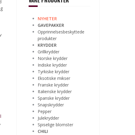
VÅRE PRODUKTER
d
og
NYHETER
GAVEPAKKER
Opprinnelsesbeskyttede
v
produkter
KRYDDER
Grillkrydder
Norske krydder
Indiske krydder
Tyrkiske krydder
Eksotiske mikser
Franske krydder
Italienske krydder
Spanske krydder
Snapskrydder
Pepper
l
Julekrydder
,
Spiselige blomster
CHILI