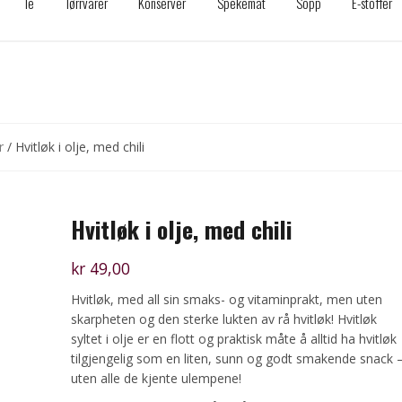
Te
Tørrvarer
Konserver
Spekemat
Sopp
E-stoffer
r
/ Hvitløk i olje, med chili
Hvitløk i olje, med chili
kr
49,00
Hvitløk, med all sin smaks- og vitaminprakt, men uten
skarpheten og den sterke lukten av rå hvitløk! Hvitløk
syltet i olje er en flott og praktisk måte å alltid ha hvitløk
tilgjengelig som en liten, sunn og godt smakende snack 
uten alle de kjente ulempene!