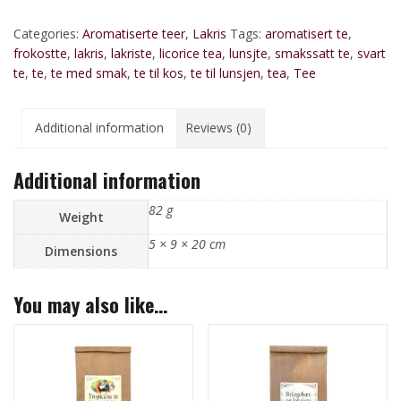
Categories:
Aromatiserte teer
,
Lakris
Tags:
aromatisert te
,
frokostte
,
lakris
,
lakriste
,
licorice tea
,
lunsjte
,
smakssatt te
,
svart
te
,
te
,
te med smak
,
te til kos
,
te til lunsjen
,
tea
,
Tee
Additional information
Reviews (0)
Additional information
82 g
Weight
5 × 9 × 20 cm
Dimensions
You may also like…