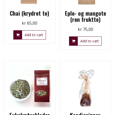
Chai (krydret te)
Eple- og mangote
(ren fruktte)
kr
65,00
kr
75,00
Add to cart
Add to cart
Eukalyptusblader
Kandispinner,