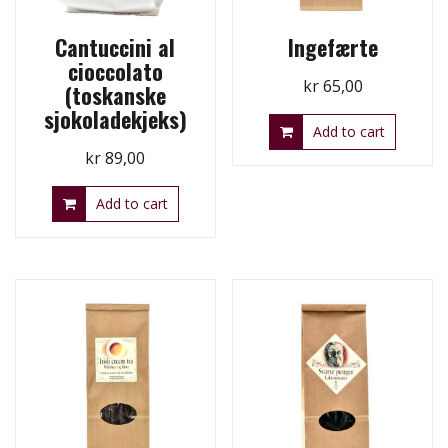
Cantuccini al
Ingefærte
cioccolato
kr
65,00
(toskanske
sjokoladekjeks)
Add to cart
kr
89,00
Add to cart