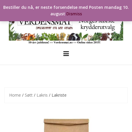
Skip
Bestiller du nå, er neste forsendelse med Posten mandag 10.
to
august
Dismiss
content
Home
/
Søtt
/
Lakris
/ Lakriste