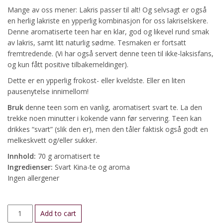
Mange av oss mener: Lakris passer til alt! Og selvsagt er også
en herlig lakriste en ypperlig kombinasjon for oss lakriselskere.
Denne aromatiserte teen har en klar, god og likevel rund smak
av lakris, samt litt naturlig sødme. Tesmaken er fortsatt
fremtredende. (Vi har også servert denne teen til ikke-laksisfans,
og kun fått positive tilbakemeldinger).
Dette er en ypperlig frokost- eller kveldste. Eller en liten
pausenytelse innimellom!
Bruk
denne teen som en vanlig, aromatisert svart te. La den
trekke noen minutter i kokende vann før servering. Teen kan
drikkes “svart” (slik den er), men den tåler faktisk også godt en
melkeskvett og/eller sukker.
Innhold:
70 g aromatisert te
Ingredienser:
Svart Kina-te og aroma
Ingen allergener
Lakriste
Add to cart
quantity