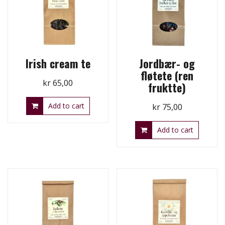
Irish cream te
Jordbær- og
fløtete (ren
kr
65,00
fruktte)
Add to cart
kr
75,00
Add to cart