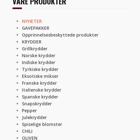
VÅRE PRODUKTER
NYHETER
GAVEPAKKER
Opprinnelsesbeskyttede produkter
KRYDDER
Grillkrydder
Norske krydder
Indiske krydder
Tyrkiske krydder
Eksotiske mikser
Franske krydder
Italienske krydder
Spanske krydder
Snapskrydder
Pepper
Julekrydder
Spiselige blomster
CHILI
OLIVEN