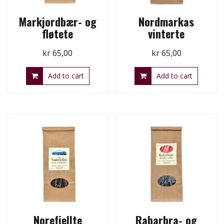
Markjordbær- og
Nordmarkas
fløtete
vinterte
kr
65,00
kr
65,00
Add to cart
Add to cart
Norefjellte
Rabarbra- og