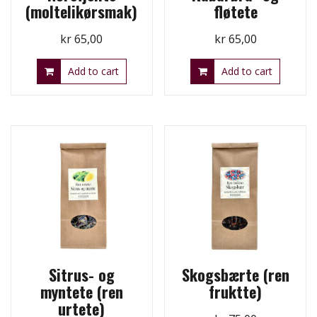
(moltelikørsmak)
fløtete
kr
65,00
kr
65,00
Add to cart
Add to cart
Sitrus- og
Skogsbærte (ren
myntete (ren
fruktte)
urtete)