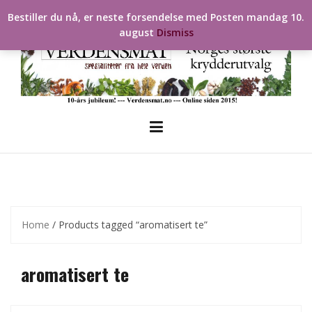
Skip
Bestiller du nå, er neste forsendelse med Posten mandag 10.
to
august
Dismiss
content
Home
/ Products tagged “aromatisert te”
aromatisert te