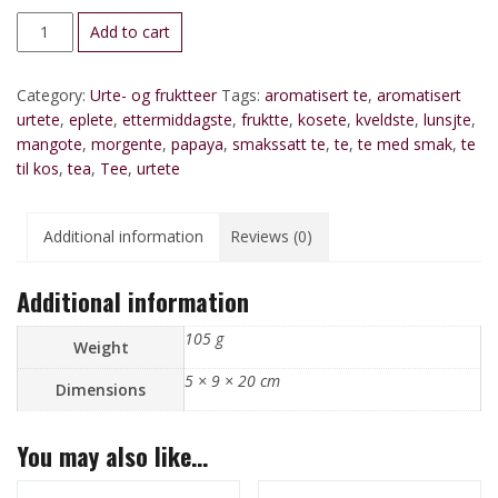
Eple-
Add to cart
og
mangote
Category:
Urte- og fruktteer
Tags:
aromatisert te
,
aromatisert
(ren
urtete
,
eplete
,
ettermiddagste
,
fruktte
,
kosete
,
kveldste
,
lunsjte
,
fruktte)
mangote
,
morgente
,
papaya
,
smakssatt te
,
te
,
te med smak
,
te
quantity
til kos
,
tea
,
Tee
,
urtete
Additional information
Reviews (0)
Additional information
105 g
Weight
5 × 9 × 20 cm
Dimensions
You may also like…