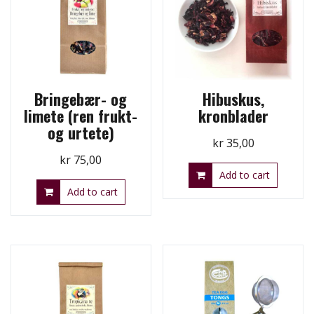
Bringebær- og
Hibuskus,
limete (ren frukt-
kronblader
og urtete)
kr
35,00
kr
75,00
Add to cart
Add to cart