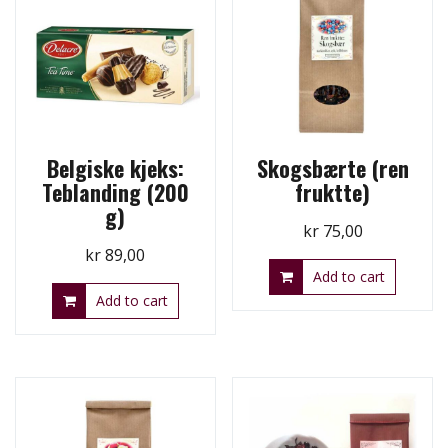
Belgiske kjeks:
Skogsbærte (ren
Teblanding (200
fruktte)
g)
kr
75,00
kr
89,00
Add to cart
Add to cart