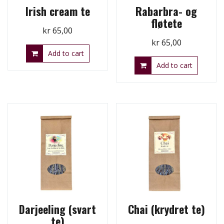
Irish cream te
Rabarbra- og
fløtete
kr
65,00
kr
65,00
Add to cart
Add to cart
Darjeeling (svart
Chai (krydret te)
te)