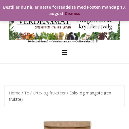
Skip
Bestiller du nå, er neste forsendelse med Posten mandag 10.
to
august
Dismiss
content
Home
/
Te
/
Urte- og fruktteer
/ Eple- og mangote (ren
fruktte)