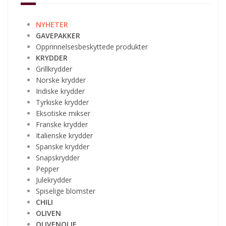
NYHETER
GAVEPAKKER
Opprinnelsesbeskyttede produkter
KRYDDER
Grillkrydder
Norske krydder
Indiske krydder
Tyrkiske krydder
Eksotiske mikser
Franske krydder
Italienske krydder
Spanske krydder
Snapskrydder
Pepper
Julekrydder
Spiselige blomster
CHILI
OLIVEN
OLIVENOLJE