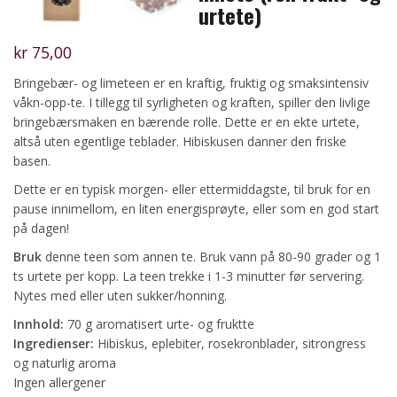
urtete)
kr
75,00
Bringebær- og limeteen er en kraftig, fruktig og smaksintensiv
våkn-opp-te. I tillegg til syrligheten og kraften, spiller den livlige
bringebærsmaken en bærende rolle. Dette er en ekte urtete,
altså uten egentlige teblader. Hibiskusen danner den friske
basen.
Dette er en typisk morgen- eller ettermiddagste, til bruk for en
pause innimellom, en liten energisprøyte, eller som en god start
på dagen!
Bruk
denne teen som annen te. Bruk vann på 80-90 grader og 1
ts urtete per kopp. La teen trekke i 1-3 minutter før servering.
Nytes med eller uten sukker/honning.
Innhold:
70 g aromatisert urte- og fruktte
Ingredienser:
Hibiskus, eplebiter, rosekronblader, sitrongress
og naturlig aroma
Ingen allergener