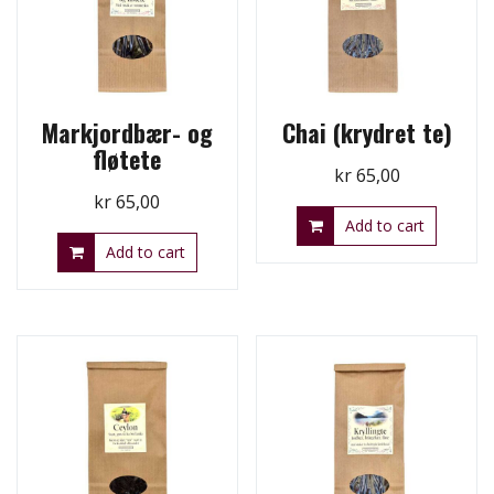
Markjordbær- og
Chai (krydret te)
fløtete
kr
65,00
kr
65,00
Add to cart
Add to cart