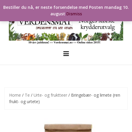
Skip
Bestiller du nå, er neste forsendelse med Posten mandag 10.
to
august
Dismiss
content
Home
/
Te
/
Urte- og fruktteer
/ Bringebær- og limete (ren
frukt- og urtete)