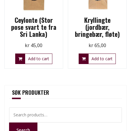
Ceylonte (Stor
Kryllingte
pose svart te fra
(jordbær,
Sri Lanka)
bringebær, fløte)
kr
45,00
kr
65,00
Add to cart
Add to cart
SØK PRODUKTER
Search
for:
Search