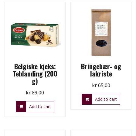
Belgiske kjeks:
Bringebær- og
Teblanding (200
lakriste
g)
kr
65,00
kr
89,00
Add to cart
Add to cart