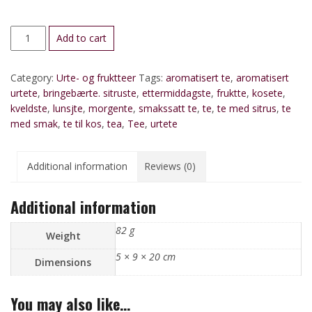
Bringebær-
Add to cart
og
limete
Category:
Urte- og fruktteer
Tags:
aromatisert te
,
aromatisert
(ren
urtete
,
bringebærte. sitruste
,
ettermiddagste
,
fruktte
,
kosete
,
frukt-
kveldste
,
lunsjte
,
morgente
,
smakssatt te
,
te
,
te med sitrus
,
te
og
med smak
,
te til kos
,
tea
,
Tee
,
urtete
urtete)
quantity
Additional information
Reviews (0)
Additional information
82 g
Weight
5 × 9 × 20 cm
Dimensions
You may also like…