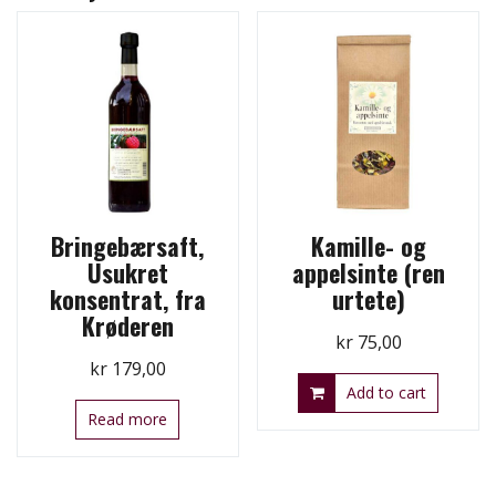
Bringebærsaft,
Kamille- og
Usukret
appelsinte (ren
konsentrat, fra
urtete)
Krøderen
kr
75,00
kr
179,00
Add to cart
Read more