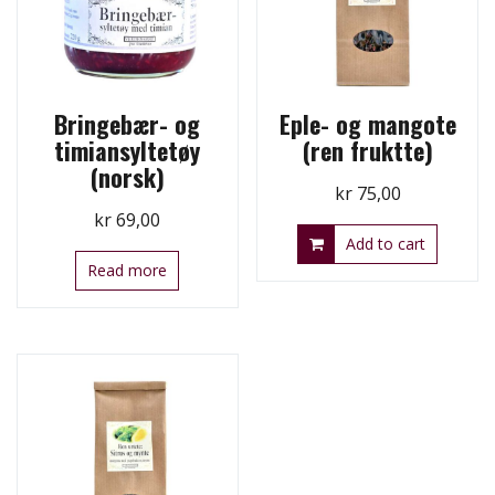
Bringebær- og
Eple- og mangote
timiansyltetøy
(ren fruktte)
(norsk)
kr
75,00
kr
69,00
Add to cart
Read more