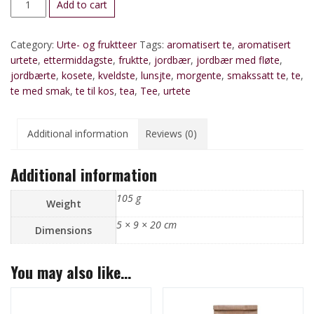
Add to cart
og
fløtete
Category:
Urte- og fruktteer
Tags:
aromatisert te
,
aromatisert
(ren
urtete
,
ettermiddagste
,
fruktte
,
jordbær
,
jordbær med fløte
,
fruktte)
jordbærte
,
kosete
,
kveldste
,
lunsjte
,
morgente
,
smakssatt te
,
te
,
quantity
te med smak
,
te til kos
,
tea
,
Tee
,
urtete
Additional information
Reviews (0)
Additional information
105 g
Weight
5 × 9 × 20 cm
Dimensions
You may also like…