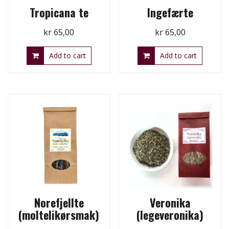
Tropicana te
Ingefærte
kr
65,00
kr
65,00
Add to cart
Add to cart
Norefjellte
Veronika
(moltelikørsmak)
(legeveronika)