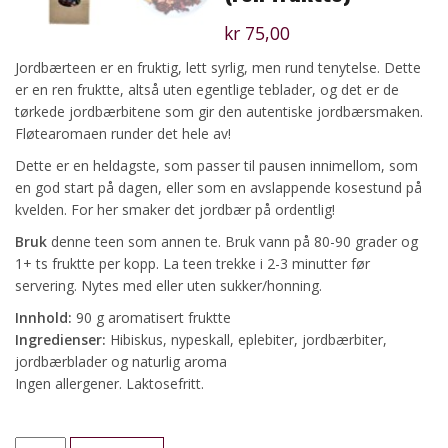
kr
75,00
Jordbærteen er en fruktig, lett syrlig, men rund tenytelse. Dette
er en ren fruktte, altså uten egentlige teblader, og det er de
tørkede jordbærbitene som gir den autentiske jordbærsmaken.
Fløtearomaen runder det hele av!
Dette er en heldagste, som passer til pausen innimellom, som
en god start på dagen, eller som en avslappende kosestund på
kvelden. For her smaker det jordbær på ordentlig!
Bruk
denne teen som annen te. Bruk vann på 80-90 grader og
1+ ts fruktte per kopp. La teen trekke i 2-3 minutter før
servering. Nytes med eller uten sukker/honning.
Innhold:
90 g aromatisert fruktte
Ingredienser:
Hibiskus, nypeskall, eplebiter, jordbærbiter,
jordbærblader og naturlig aroma
Ingen allergener. Laktosefritt.
Jordbær-