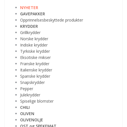
NYHETER
GAVEPAKKER
Opprinnelsesbeskyttede produkter
KRYDDER
Grillkrydder
Norske krydder
Indiske krydder
Tyrkiske krydder
Eksotiske mikser
Franske krydder
Italienske krydder
Spanske krydder
Snapskrydder
Pepper
Julekrydder
Spiselige blomster
CHILI
OLIVEN
OLIVENOLJE
OST og SPEKEMAT