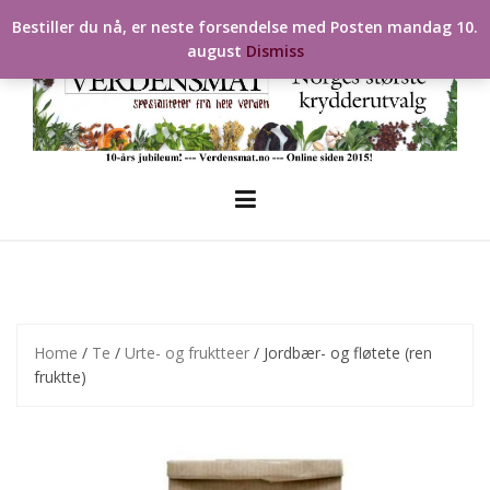
Skip
Bestiller du nå, er neste forsendelse med Posten mandag 10.
to
august
Dismiss
content
Home
/
Te
/
Urte- og fruktteer
/ Jordbær- og fløtete (ren
fruktte)