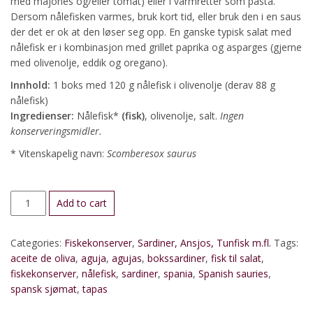
med majones og/eller tomat) eller i varmretter som pasta.
Dersom nålefisken varmes, bruk kort tid, eller bruk den i en saus
der det er ok at den løser seg opp. En ganske typisk salat med
nålefisk er i kombinasjon med grillet paprika og asparges (gjerne
med olivenolje, eddik og oregano).
Innhold:
1 boks med 120 g nålefisk i olivenolje (derav 88 g
nålefisk)
Ingredienser:
Nålefisk*
(fisk)
, olivenolje, salt.
Ingen
konserveringsmidler.
* Vitenskapelig navn:
Scomberesox saurus
Nålefisk
Add to cart
(aguja)
i
Categories:
Fiskekonserver
,
Sardiner, Ansjos, Tunfisk m.fl.
Tags:
olivenolje
aceite de oliva
,
aguja
,
agujas
,
bokssardiner
,
fisk til salat
,
quantity
fiskekonserver
,
nålefisk
,
sardiner
,
spania
,
Spanish sauries
,
spansk sjømat
,
tapas