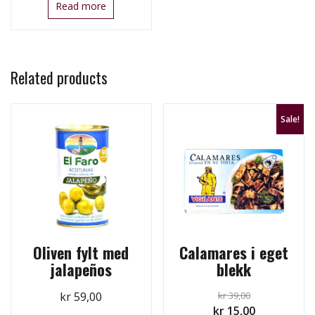
Read more
Related products
Sale!
Oliven fylt med
Calamares i eget
jalapeños
blekk
kr
59,00
kr
39,00
Original
Current
kr
15,00