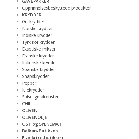
GAVEPAKKER
Opprinnelsesbeskyttede produkter
KRYDDER
Grillkrydder
Norske krydder
Indiske krydder
Tyrkiske krydder
Eksotiske mikser
Franske krydder
Italienske krydder
Spanske krydder
Snapskrydder
Pepper
Julekrydder
Spiselige blomster
CHILI
OLIVEN
OLIVENOLJE
OST og SPEKEMAT
Balkan-Butikken
Frankrike-butikken