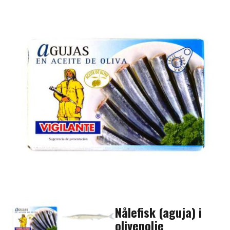
Nålefisk (aguja) i
olivenolje