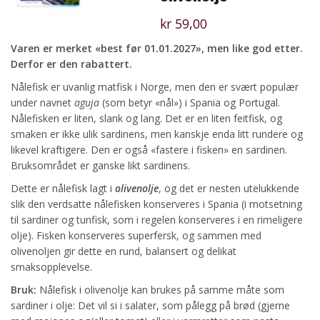
kr
59,00
Varen er merket «best før 01.01.2027», men like god etter.
Derfor er den rabattert.
Nålefisk er uvanlig matfisk i Norge, men den er svært populær
under navnet
aguja
(som betyr «nål») i Spania og Portugal.
Nålefisken er liten, slank og lang. Det er en liten feitfisk, og
smaken er ikke ulik sardinens, men kanskje enda litt rundere og
likevel kraftigere. Den er også «fastere i fisken» en sardinen.
Bruksområdet er ganske likt sardinens.
Dette er nålefisk lagt i
olivenolje
, og det er nesten utelukkende
slik den verdsatte nålefisken konserveres i Spania (i motsetning
til sardiner og tunfisk, som i regelen konserveres i en rimeligere
olje). Fisken konserveres superfersk, og sammen med
olivenoljen gir dette en rund, balansert og delikat
smaksopplevelse.
Bruk:
Nålefisk i olivenolje kan brukes på samme måte som
sardiner i olje: Det vil si i salater, som pålegg på brød (gjerne