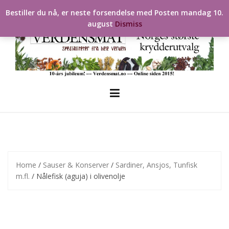
Skip
Bestiller du nå, er neste forsendelse med Posten mandag 10.
to
august
Dismiss
content
Home
/
Sauser & Konserver
/
Sardiner, Ansjos, Tunfisk
m.fl.
/ Nålefisk (aguja) i olivenolje