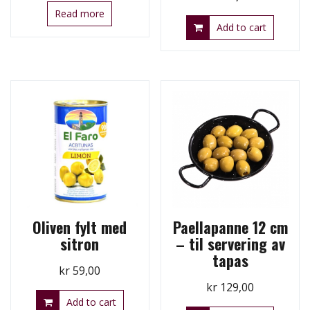
price
price
Read more
Add to cart
was:
is:
kr 39,00.
kr 15,00.
Oliven fylt med
Paellapanne 12 cm
sitron
– til servering av
tapas
kr
59,00
kr
129,00
Add to cart