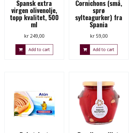
Spansk extra
Cornichons (små,
virgen olivenolje,
sprø
topp kvalitet, 500
sylteagurker) fra
ml
Spania
kr
249,00
kr
59,00
Add to cart
Add to cart