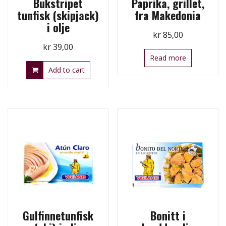
Bukstripet
Paprika, grillet,
tunfisk (skipjack)
fra Makedonia
i olje
kr
85,00
kr
39,00
Read more
Add to cart
Gulfinnetunfisk
Bonitt i