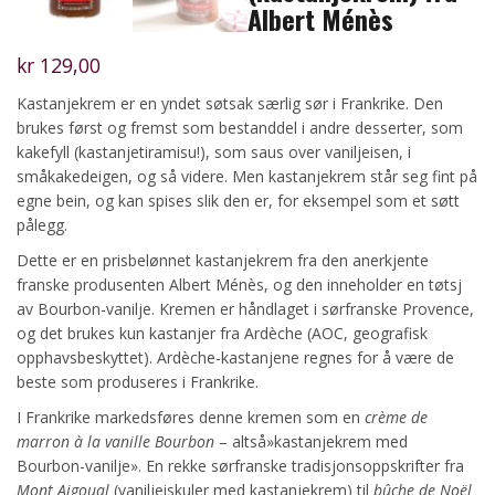
Albert Ménès
kr
129,00
Kastanjekrem er en yndet søtsak særlig sør i Frankrike. Den
brukes først og fremst som bestanddel i andre desserter, som
kakefyll (kastanjetiramisu!), som saus over vaniljeisen, i
småkakedeigen, og så videre. Men kastanjekrem står seg fint på
egne bein, og kan spises slik den er, for eksempel som et søtt
pålegg.
Dette er en prisbelønnet kastanjekrem fra den anerkjente
franske produsenten Albert Ménès, og den inneholder en tøtsj
av Bourbon-vanilje. Kremen er håndlaget i sørfranske Provence,
og det brukes kun kastanjer fra Ardèche (AOC, geografisk
opphavsbeskyttet). Ardèche-kastanjene regnes for å være de
beste som produseres i Frankrike.
I Frankrike markedsføres denne kremen som en
crème de
marron à la vanille Bourbon
– altså»kastanjekrem med
Bourbon-vanilje». En rekke sørfranske tradisjonsoppskrifter fra
Mont Aigoual
(vaniljeiskuler med kastanjekrem) til
bûche de Noël