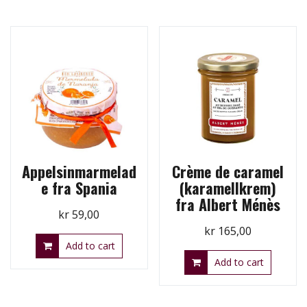
Appelsinmarmelad
Crème de caramel
e fra Spania
(karamellkrem)
fra Albert Ménès
kr
59,00
kr
165,00
Add to cart
Add to cart