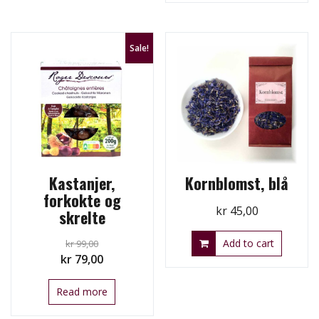
Sale!
Kastanjer,
Kornblomst, blå
forkokte og
kr
45,00
skrelte
Add to cart
kr
99,00
Original
Current
kr
79,00
price
price
Read more
was:
is:
kr 99,00.
kr 79,00.