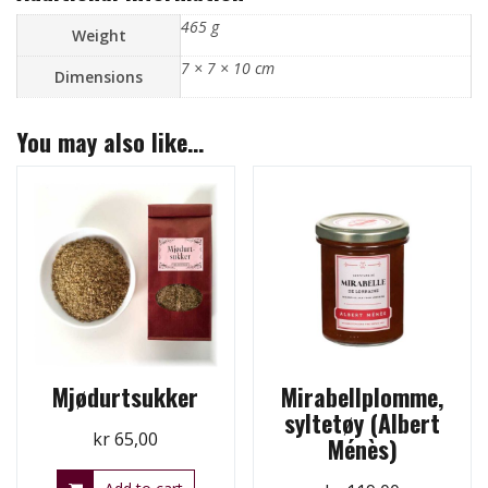
465 g
Weight
7 × 7 × 10 cm
Dimensions
You may also like…
Mjødurtsukker
Mirabellplomme,
syltetøy (Albert
kr
65,00
Ménès)