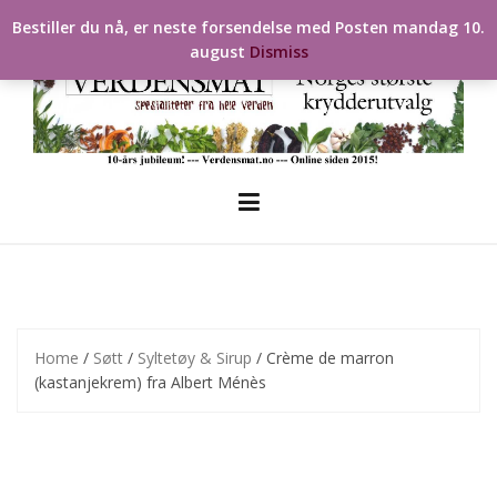
Skip
Bestiller du nå, er neste forsendelse med Posten mandag 10.
to
august
Dismiss
content
Home
/
Søtt
/
Syltetøy & Sirup
/ Crème de marron
(kastanjekrem) fra Albert Ménès