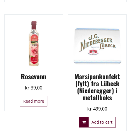
Rosevann
Marsipankonfekt
(fylt) fra Lübeck
kr
39,00
(Niederegger) i
metallboks
Read more
kr
499,00
Add to cart