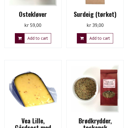
Ostekløver
Surdeig (tørket)
kr
59,00
kr
39,00
Add to cart
Add to cart
Vea Lille,
Brødkrydder,
Gårdsost med
toskansk