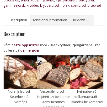
brødbakst
,
brødkrydder
,
fjellbrød
,
Fjellgårdens brødkrydder
,
gammelnorsk
,
krydder
,
krydderbrød
,
norsk
,
speltbrød
,
urtebrød
Description
Additional information
Reviews (0)
Description
Våre
beste oppskrifer
med «
Brødkrydder, fjellgårdens
» kan
du lese på
denne siden
Norefjellsbrød –
Vesterålenbrød –
Heimabakað
Seterbrød fra
Inspirert av bestemor
heilkornabrauð –
Norefjell
Anny Remmes
Islandsk helkornbrød