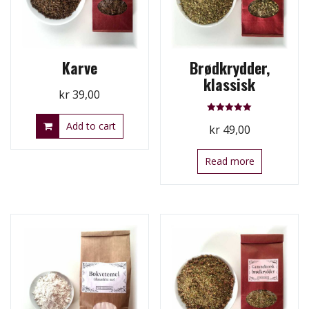
Karve
Brødkrydder,
klassisk
kr
39,00
Rated
Add to cart
kr
49,00
5.00
out of 5
Read more