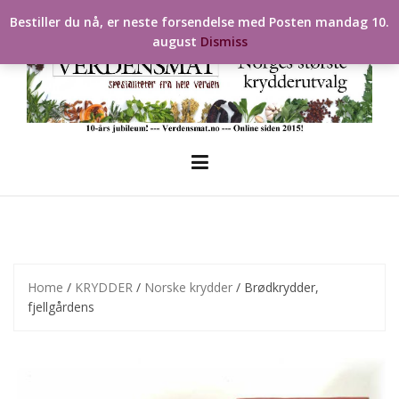
Skip
Bestiller du nå, er neste forsendelse med Posten mandag 10.
to
august
Dismiss
content
Home
/
KRYDDER
/
Norske krydder
/ Brødkrydder,
fjellgårdens