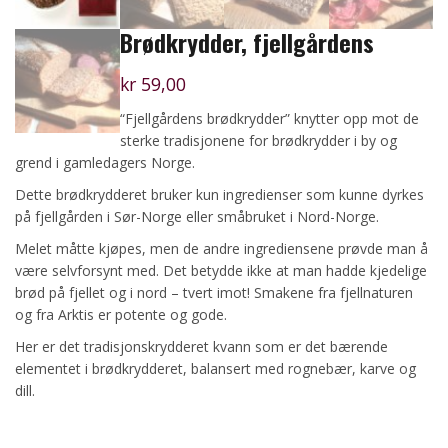
Brødkrydder, fjellgårdens
kr
59,00
“Fjellgårdens brødkrydder” knytter opp mot de
sterke tradisjonene for brødkrydder i by og
grend i gamledagers Norge.
Dette brødkrydderet bruker kun ingredienser som kunne dyrkes
på fjellgården i Sør-Norge eller småbruket i Nord-Norge.
Melet måtte kjøpes, men de andre ingrediensene prøvde man å
være selvforsynt med. Det betydde ikke at man hadde kjedelige
brød på fjellet og i nord – tvert imot! Smakene fra fjellnaturen
og fra Arktis er potente og gode.
Her er det tradisjonskrydderet kvann som er det bærende
elementet i brødkrydderet, balansert med rognebær, karve og
dill.