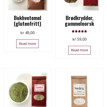
Bokhvetemel
Brødkrydder,
(glutenfritt)
gammelnorsk
kr
49,00
Rated
kr
59,00
5.00
out of 5
Read more
Read more