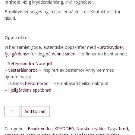
Innhold
: 45 g krydderblanding, inkl. rognebær.
Brødkrydder selges også i poser på én liter. Kontakt oss for
tilbud.
Oppskrifter
Vi har samlet gode, autentiske oppskrifter med «
Brødkrydder,
fjellgårdens
» for deg på
denne siden
. Her finner du blant annet:
–
Seterbrød fra Norefjell
–
Vesterålenbrød
– Inspirert av bestemor Anny Remmes
hjemmebakst
–
Islandsk helkornbrød
– Heimabakað heilkornabrauð
–
Fjellgårdens speltbrød
Brødkrydder,
Add to cart
fjellgårdens
quantity
Categories:
Brødkrydder
,
KRYDDER
,
Norske krydder
Tags:
brød
,