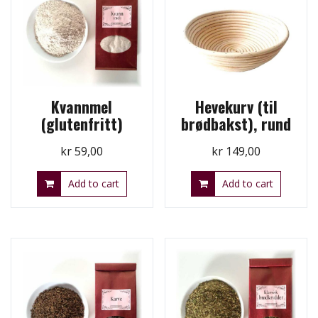
Kvannmel
Hevekurv (til
(glutenfritt)
brødbakst), rund
kr
59,00
kr
149,00
Add to cart
Add to cart