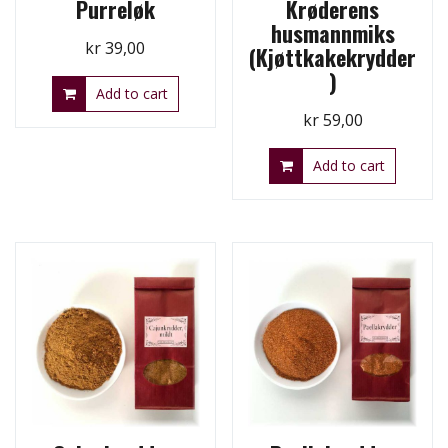
Purreløk
Krøderens
husmannmiks
kr
39,00
(Kjøttkakekrydder
)
Add to cart
kr
59,00
Add to cart