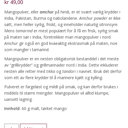
kr
49,00
Mangopulver, eller
amchur
på hindi, er et svært vanlig krydder i
India, Pakistan, Burma og nabolandene.
Amchur powder
er ikke
søtt, men heller syrlig, friskt, og inneholder naturlig sitronsyre.
Mens
tamarind
er mest populært for å få en frisk, syrlig smak
på maten sør i India, foretrekker man mangopulver i nord.
Amchur
gir også en god kvaeaktig ekstrasmak på maten, noe
som mangler i tamarind.
Mangopulver er en nesten obligatorisk bestanddel i det meste
av “grillkrydder” og grillmarinader nord i India. Dette inkluderer
nesten alle retter med
tikka
og
tandori
i navnet. Bruk det derfor
som ett av flere krydder til å marinere kjøtt og kylling.
Pulveret er fargeløst og mildt på smak, og kan derfor brukes i
middels til større mengder. Mangopulver vil alltid klumpe,
uansett lagring.
Innhold:
60 g malt, tørket mango
Mangopulver