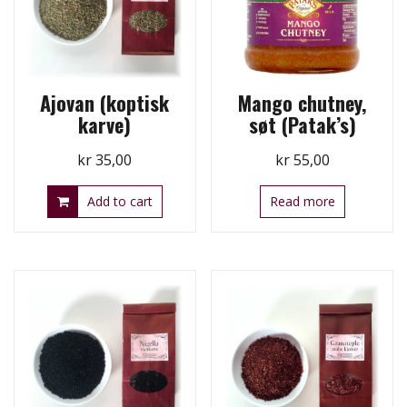
Ajovan (koptisk
Mango chutney,
karve)
søt (Patak’s)
kr
35,00
kr
55,00
Add to cart
Read more