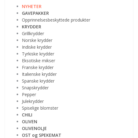
NYHETER
GAVEPAKKER
Opprinnelsesbeskyttede produkter
KRYDDER
Grillkrydder
Norske krydder
Indiske krydder
Tyrkiske krydder
Eksotiske mikser
Franske krydder
Italienske krydder
Spanske krydder
Snapskrydder
Pepper
Julekrydder
Spiselige blomster
CHILI
OLIVEN
OLIVENOLJE
OST og SPEKEMAT