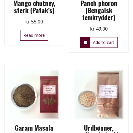
Mango chutney,
Panch phoron
sterk (Patak’s)
(Bengalsk
femkrydder)
kr
55,00
kr
49,00
Read more
Add to cart
Garam Masala
Urdbønner,