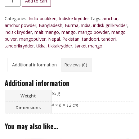
Add to cart
quantity
Categories:
India-butikken
,
Indiske krydder
Tags:
amchur
,
amchur powder
,
Bangladesh
,
Burma
,
India
,
indisk grillkrydder
,
indisk krydder
,
malt mango
,
mango
,
mango powder
,
mango
pulver
,
mangopulver
,
Nepal
,
Pakistan
,
tandoori
,
tandori
,
tandorikrydder
,
tikka
,
tikkakrydder
,
tørket mango
Additional information
Reviews (0)
Additional information
65 g
Weight
4 × 6 × 12 cm
Dimensions
You may also like…