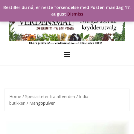
Skip
Bestiller du nå, er neste forsendelse med Posten mandag 17.
to
august
Dismiss
content
Home
/
Spesialiteter fra all verden
/
India-
butikken
/ Mangopulver