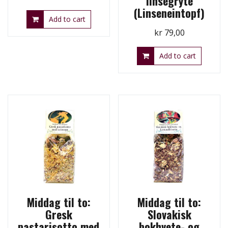
linsegryte
(Linseneintopf)
Add to cart
kr
79,00
Add to cart
Middag til to:
Middag til to:
Gresk
Slovakisk
pastarisotto med
bokhvete- og