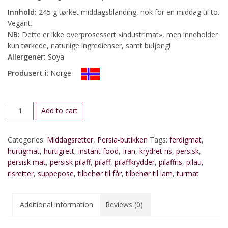
Innhold:
245 g tørket middagsblanding, nok for en middag til to.
Vegant.
NB:
Dette er ikke overprosessert «industrimat», men inneholder
kun tørkede, naturlige ingredienser, samt buljong!
Allergener:
Soya
Produsert i
: Norge
Middag
Add to cart
til
to:
Categories:
Middagsretter
,
Persia-butikken
Tags:
ferdigmat
,
Persisk
hurtigmat
,
hurtigrett
,
instant food
,
Iran
,
krydret ris
,
persisk
,
pilaff
persisk mat
,
persisk pilaff
,
pilaff
,
pilaffkrydder
,
pilaffris
,
pilau
,
(krydret
risretter
,
suppepose
,
tilbehør til får
,
tilbehør til lam
,
turmat
ris
til
lammekjøtt)
Additional information
Reviews (0)
quantity