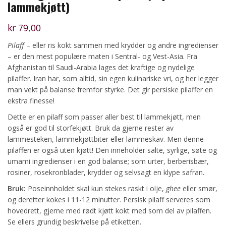
lammekjøtt)
kr
79,00
Pilaff
– eller ris kokt sammen med krydder og andre ingredienser
– er den mest populære maten i Sentral- og Vest-Asia. Fra
Afghanistan til Saudi-Arabia lages det kraftige og nydelige
pilaffer. Iran har, som alltid, sin egen kulinariske vri, og her legger
man vekt på balanse fremfor styrke. Det gir persiske pilaffer en
ekstra finesse!
Dette er en pilaff som passer aller best til lammekjøtt, men
også er god til storfekjøtt. Bruk da gjerne rester av
lammesteken, lammekjøttbiter eller lammeskav. Men denne
pilaffen er også uten kjøtt! Den inneholder salte, syrlige, søte og
umami ingredienser i en god balanse; som urter, berberisbær,
rosiner, rosekronblader, krydder og selvsagt en klype safran.
Bruk:
Poseinnholdet skal kun stekes raskt i olje,
ghee
eller smør,
og deretter kokes i 11-12 minutter. Persisk pilaff serveres som
hovedrett, gjerne med rødt kjøtt kokt med som del av pilaffen.
Se ellers grundig beskrivelse på etiketten.