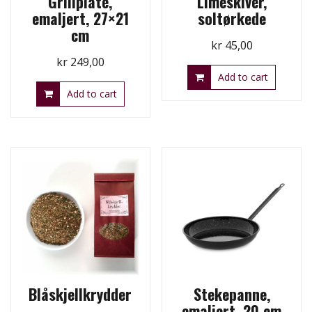
Grillplate,
Limeskiver,
emaljert, 27×21
soltørkede
cm
kr
45,00
kr
249,00
Add to cart
Add to cart
Blåskjellkrydder
Stekepanne,
emaljert, 20 cm