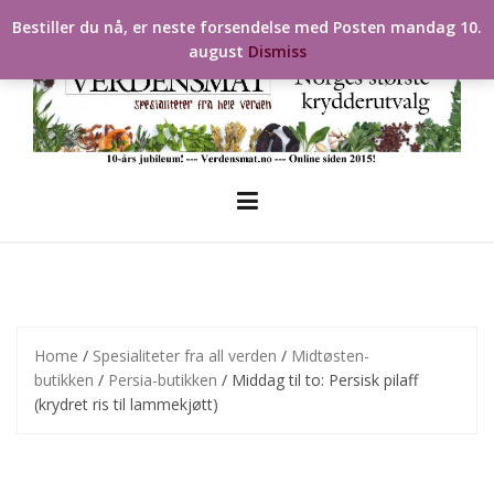
Skip
Bestiller du nå, er neste forsendelse med Posten mandag 10.
to
august
Dismiss
content
Home
/
Spesialiteter fra all verden
/
Midtøsten-
butikken
/
Persia-butikken
/ Middag til to: Persisk pilaff
(krydret ris til lammekjøtt)