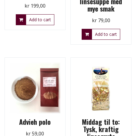
linsesuppe med
kr
199,00
mye smak
Add to cart
kr
79,00
Add to cart
Advieh polo
Middag til to:
Tysk, kraftig
kr
59,00