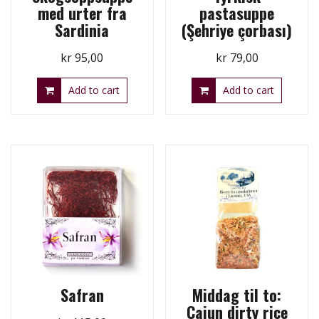
med urter fra
pastasuppe
Sardinia
(Şehriye çorbası)
kr
95,00
kr
79,00
Add to cart
Add to cart
Safran
Middag til to:
Cajun dirty rice