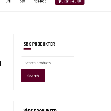
Chili
Søtt
Non-food
0 items-
kr
0,00
SØK PRODUKTER
Search
d
for:
Search