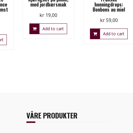
ence
med jordbærsmak
honningdrops:
omst
Bonbons au miel
kr
19,00
kr
59,00
urrent
Add to cart
rice
Add to cart
rt
:
r 45,00.
VÅRE PRODUKTER