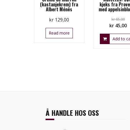
(kastanjekrem) fra
kjeks fra Prov
Albert Ménès
med appelsinbl
kr
129,00
kr
65,00
Original
C
kr
45,00
price
p
Read more
Add to ca
was:
is
kr 65,00.
k
Å HANDLE HOS OSS