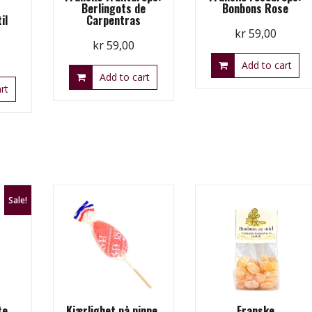
Berlingots de
Bonbons Rose
il
Carpentras
kr
59,00
kr
59,00
Add to cart
Add to cart
rt
Sale!
te
Kjærlighet på pinne,
Franske