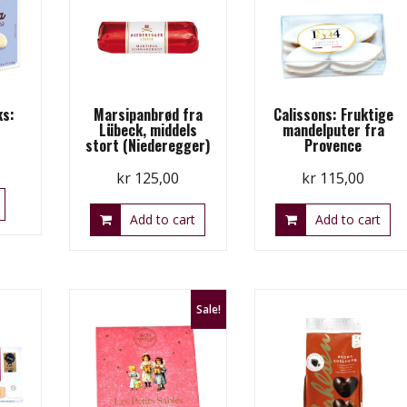
ks:
Marsipanbrød fra
Calissons: Fruktige
Lübeck, middels
mandelputer fra
stort (Niederegger)
Provence
kr
125,00
kr
115,00
Add to cart
Add to cart
Sale!