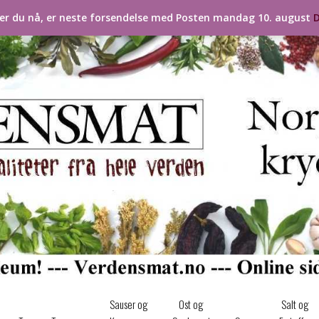
ler du nå, er neste forsendelse med Posten mandag 10. august
D
Sauser og
Ost og
Salt og