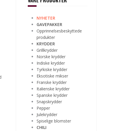
VÅRE PRODUKTER
.
NYHETER
GAVEPAKKER
Opprinnelsesbeskyttede
produkter
KRYDDER
Grillkrydder
Norske krydder
Indiske krydder
Tyrkiske krydder
Eksotiske mikser
d
Franske krydder
Italienske krydder
Spanske krydder
Snapskrydder
Pepper
Julekrydder
Spiselige blomster
CHILI