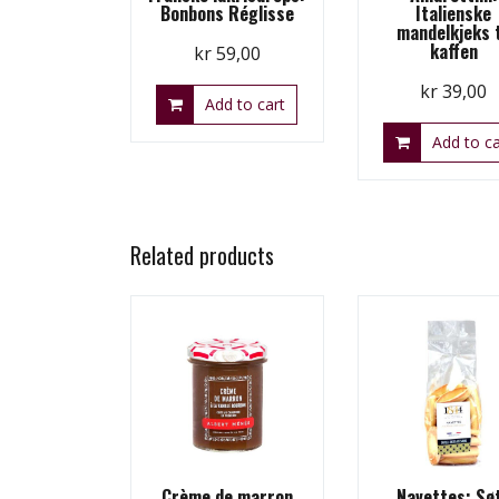
Bonbons Réglisse
Italienske
mandelkjeks t
kaffen
kr
59,00
kr
39,00
Add to cart
Add to ca
Related products
Crème de marron
Navettes: Sø