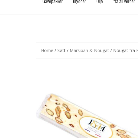
Gavepakker
Krydder
Olje
fra all verden
Home
/
Søtt
/
Marsipan & Nougat
/ Nougat fra 