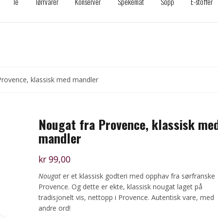
Te
Tørrvarer
Konserver
Spekemat
Sopp
E-stoffer
Provence, klassisk med mandler
Nougat fra Provence, klassisk me
mandler
kr
99,00
Nougat
er et klassisk godteri med opphav fra sørfranske
Provence. Og dette er ekte, klassisk nougat laget på
tradisjonelt vis, nettopp i Provence. Autentisk vare, med
andre ord!