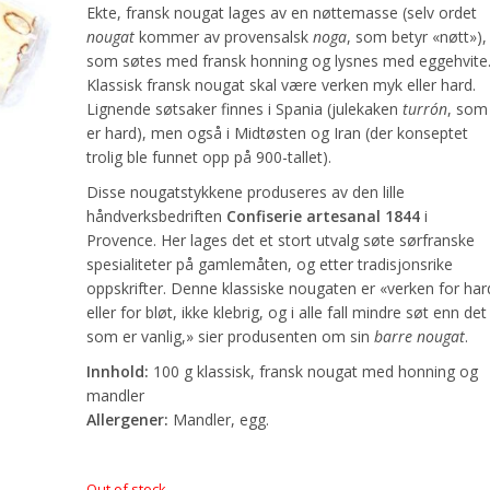
Ekte, fransk nougat lages av en nøttemasse (selv ordet
nougat
kommer av provensalsk
noga
, som betyr «nøtt»),
som søtes med fransk honning og lysnes med eggehvite
Klassisk fransk nougat skal være verken myk eller hard.
Lignende søtsaker finnes i Spania (julekaken
turrón
, som
er hard), men også i Midtøsten og Iran (der konseptet
trolig ble funnet opp på 900-tallet).
Disse nougatstykkene produseres av den lille
håndverksbedriften
Confiserie artesanal 1844
i
Provence. Her lages det et stort utvalg søte sørfranske
spesialiteter på gamlemåten, og etter tradisjonsrike
oppskrifter. Denne klassiske nougaten er «verken for har
eller for bløt, ikke klebrig, og i alle fall mindre søt enn det
som er vanlig,» sier produsenten om sin
barre nougat
.
Innhold:
100 g klassisk, fransk nougat med honning og
mandler
Allergener:
Mandler, egg.
Out of stock