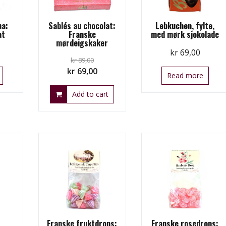
na:
Sablés au chocolat:
Lebkuchen, fylte,
at
Franske
med mørk sjokolade
mørdeigskaker
kr
69,00
kr
89,00
Original
Current
kr
69,00
Read more
price
price
Add to cart
was:
is:
kr 89,00.
kr 69,00.
Franske fruktdrops:
Franske rosedrops: