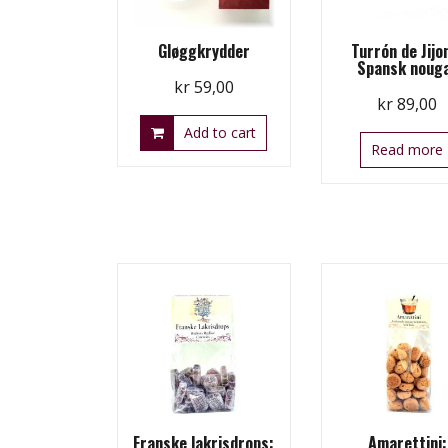
Gløggkrydder
Turrón de Jijo
Spansk noug
kr
59,00
kr
89,00
Add to cart
Read more
Franske lakrisdrops:
Amarettini: