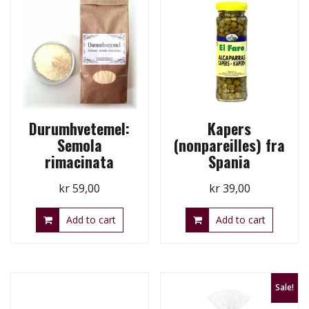
Durumhvetemel:
Kapers
Semola
(nonpareilles) fra
rimacinata
Spania
kr
59,00
kr
39,00
Add to cart
Add to cart
Sale!