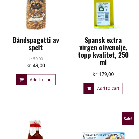
Båndspagetti av
Spansk extra
spelt
virgen olivenolje,
topp kvalitet, 250
kr
59,00
ml
Original
Current
kr
49,00
price
price
kr
179,00
Add to cart
was:
is:
kr 59,00.
kr 49,00.
Add to cart
Sale!