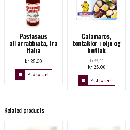
Pastasaus
Calamares,
all’arrabbiata, fra
tentakler i olje og
Italia
hvitløk
kr
85,00
kr
55,00
Original
Current
kr
25,00
price
price
Add to cart
Add to cart
was:
is:
kr 55,00.
kr 25,00.
Related products