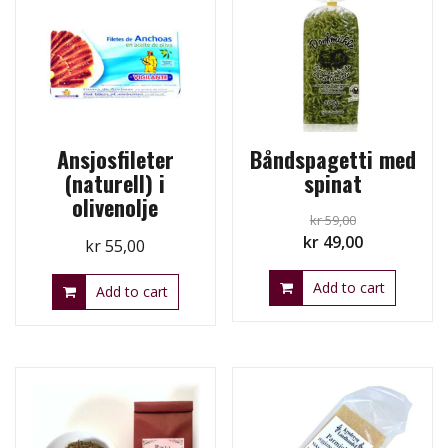
Ansjosfileter
Båndspagetti med
(naturell) i
spinat
olivenolje
kr
59,00
Original
Current
kr
49,00
kr
55,00
price
price
Add to cart
was:
is:
Add to cart
kr 59,00.
kr 49,00.