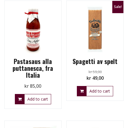
Sale!
Pastasaus alla
Spagetti av spelt
puttanesca, fra
kr
59,00
Italia
Original
Current
kr
49,00
price
price
kr
85,00
Add to cart
was:
is:
kr 59,00.
kr 49,00.
Add to cart