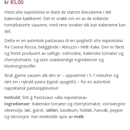
kr
85,00
Pasta alla napoletana
er blant de største klassikerne i det
italienske kjøkkenet. Det er snakk om en av de enkleste
tomatbaserte sausene, med rene smaker slik kun italienerne kan
det.
Dette er en autentisk pastasaus til en
spaghetti alla napoletana
fra Casina Rossa, beliggende i Abruzzo i Midt-Italia. Den er først
og fremt produsert av saftige, solmodne, italienske tomater og
cherrytomater, og uten unødvendige ingredienser og
tilsetningsstoffer.
Bruk gjerne sausen slik den er – oppvarmet i 5-7 minutter og
rørt inn i nykokt pasta (typisk spagetti) – for en autentisk
napolitansk pastaopplevelse!
Innhold:
500 g Pastasaus «alla napoletana»
Ingredienser:
Italienske tomater og cherrytomater,
extravergine
olivenolje, løk, gulrot,
selleri
, basilikum, hvitløk, havsalt, pepper
og sitronsyre. Kan inneholde spor av
melk
.