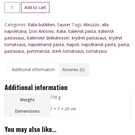
Pastasaus
Add to cart
alla
napoletana,
Categories:
Italia-butikken
,
Sauser
Tags:
Abruzzo
,
alla
fra
napoletana
,
Don Antonio
,
Italia
,
italiensk pasta
,
italiensk
Italia
pastasaus
,
italienske delikatesser
,
krydret pastasaus
,
krydret
quantity
tomatsaus
,
napoletansk pasta
,
Napoli
,
napolitansk pasta
,
pasta
,
pastasaus
,
pummarola
,
sterk tomatsaus
,
tomatsaus
Additional information
Reviews (0)
Additional information
770 g
Weight
7 × 7 × 20 cm
Dimensions
You may also like…