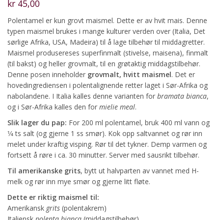
kr
45,00
Polentamel er kun grovt maismel. Dette er av hvit mais. Denne
typen maismel brukes i mange kulturer verden over (Italia, Det
sørlige Afrika, USA, Madeira) til å lage tilbehør til middagretter.
Maismel produsereses superfinmalt (stivelse, maisena), finmalt
(til bakst) og heller grovmalt, til en grøtaktig middagstilbehør.
Denne posen inneholder
grovmalt, hvitt maismel
. Det er
hovedingrediensen i polentalignende retter laget i Sør-Afrika og
nabolandene. I Italia kalles denne varianten for
bramata bianca
,
og i Sør-Afrika kalles den for
mielie meal
.
Slik lager du pap:
For 200 ml polentamel, bruk 400 ml vann og
1⁄4 ts salt (og gjerne 1 ss smør). Kok opp saltvannet og rør inn
melet under kraftig visping. Rør til det tykner. Demp varmen og
fortsett å røre i ca. 30 minutter. Server med sausrikt tilbehør.
Til amerikanske grits
, bytt ut halvparten av vannet med H-
melk og rør inn mye smør og gjerne litt fløte.
Dette er riktig maismel til:
Amerikansk
grits
(polentakrem)
Italiensk
polenta bianca
(middagstilbehør)