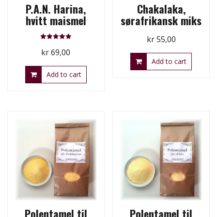
P.A.N. Harina,
Chakalaka,
hvitt maismel
sørafrikansk miks
kr
55,00
Rated
kr
69,00
5.00
out of 5
Add to cart
Add to cart
Polentamel til
Polentamel til