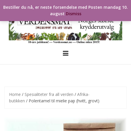
Skip
Bestiller du nå, er neste forsendelse med Posten mandag 10.
to
august
Dismiss
content
Home
/
Spesialiteter fra all verden
/
Afrika-
butikken
/ Polentamel til mielie pap (hvitt, grovt)