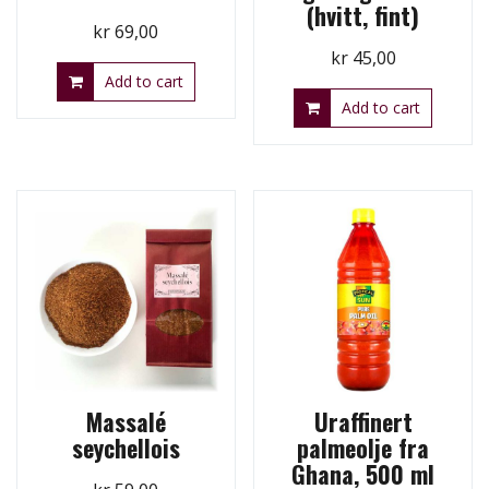
(hvitt, fint)
kr
69,00
kr
45,00
Add to cart
Add to cart
Massalé
Uraffinert
seychellois
palmeolje fra
Ghana, 500 ml