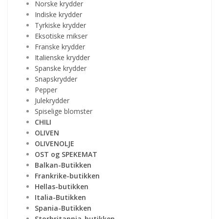
Norske krydder
Indiske krydder
Tyrkiske krydder
Eksotiske mikser
Franske krydder
Italienske krydder
Spanske krydder
Snapskrydder
Pepper
Julekrydder
Spiselige blomster
CHILI
OLIVEN
OLIVENOLJE
OST og SPEKEMAT
Balkan-Butikken
Frankrike-butikken
Hellas-butikken
Italia-Butikken
Spania-Butikken
Storbritannia-butikken