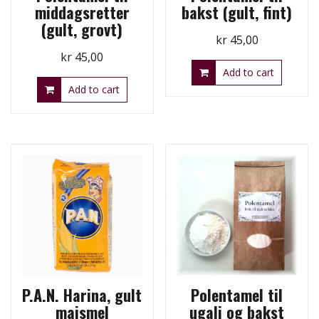
middagsretter
bakst (gult, fint)
(gult, grovt)
kr
45,00
kr
45,00
Add to cart
Add to cart
P.A.N. Harina, gult
Polentamel til
maismel
ugali og bakst