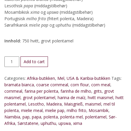
Lesothisk
papa
(middagstilbehør)
Mosambikisk
xima
og
upswa
(middagstilbehør)
Portugisisk
milho frito
(fritert polenta, Madeira)
Sørafrikansk
mielie
pap
og
uphuthu
(middagstilbehør)
Innhold:
750 hvitt, grovt polentamel
Polentamel
Add to cart
til
mielie
Categories:
Afrika-butikken
,
Mel
,
USA & Karibia-butikken
Tags:
pap
bramata bianca
,
coarse cornmeal
,
corn flour
,
corn meal
,
(hvitt,
cornmeal
,
farina per polenta
,
farinha de milho
,
grits
,
grovt
grovt)
maismel
,
grovt polentamel
,
harina de maíz
,
hvitt maismel
,
hvitt
quantity
polentamel
,
Lesotho
,
Madeira
,
Maisgrieß
,
maismel
,
mel til
polenta
,
mielie meal
,
mielie pap
,
milho frito
,
Mosambik
,
Namibia
,
pap
,
papa
,
polenta
,
polenta mel
,
polentamel
,
Sør-
Afrika
,
Sørstatene
,
uphuthu
,
upswa
,
xima