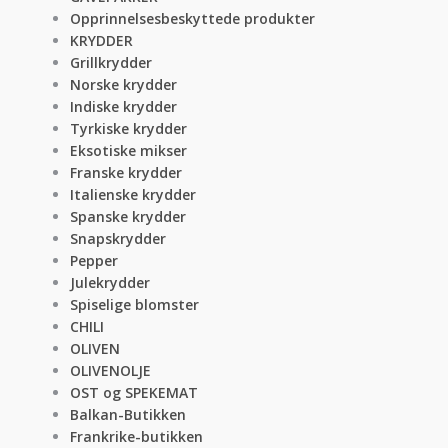
Opprinnelsesbeskyttede produkter
KRYDDER
Grillkrydder
Norske krydder
Indiske krydder
Tyrkiske krydder
Eksotiske mikser
Franske krydder
Italienske krydder
Spanske krydder
Snapskrydder
Pepper
Julekrydder
Spiselige blomster
CHILI
OLIVEN
OLIVENOLJE
OST og SPEKEMAT
Balkan-Butikken
Frankrike-butikken