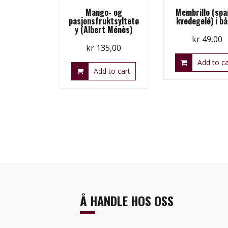
Mango- og
Membrillo (spa
pasjonsfruktsyltetø
kvedegelé) i b
y (Albert Ménès)
kr
49,00
kr
135,00
Add to ca
Add to cart
Å HANDLE HOS OSS