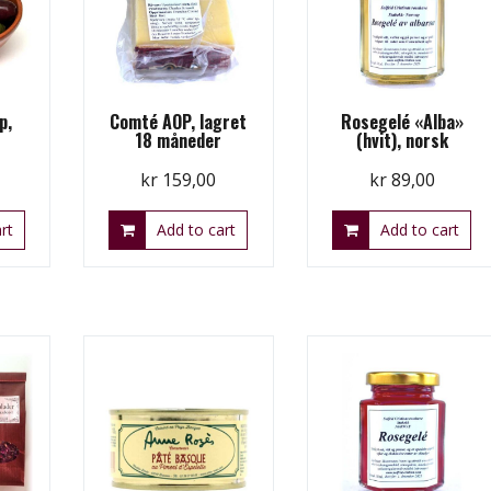
p,
Comté AOP, lagret
Rosegelé «Alba»
18 måneder
(hvit), norsk
kr
159,00
kr
89,00
rt
Add to cart
Add to cart