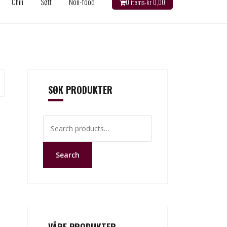
Chili
Søtt
Non-food
0 items-
kr
0,00
SØK PRODUKTER
Search
for:
Search