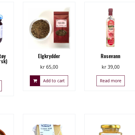
tøy
Elgkrydder
Rosevann
rsk)
kr
65,00
kr
39,00
Add to cart
Read more