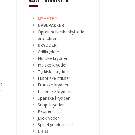
VÅRE PRODUKTER
NYHETER
å
GAVEPAKKER
Opprinnelsesbeskyttede
produkter
KRYDDER
Grillkrydder
Norske krydder
Indiske krydder
Tyrkiske krydder
r
Eksotiske mikser
od
Franske krydder
r
Italienske krydder
Spanske krydder
Snapskrydder
Pepper
Julekrydder
Spiselige blomster
CHILI