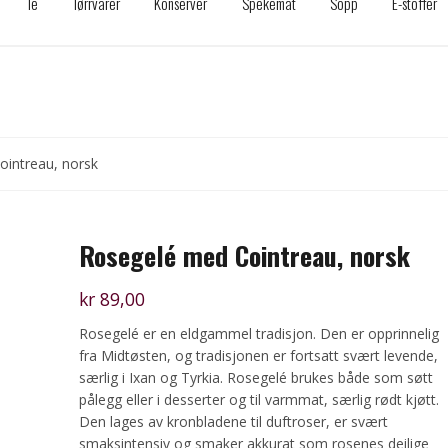
Te
Tørrvarer
Konserver
Spekemat
Sopp
E-stoffer
intreau, norsk
Rosegelé med Cointreau, norsk
kr
89,00
Rosegelé er en eldgammel tradisjon. Den er opprinnelig
fra Midtøsten, og tradisjonen er fortsatt svært levende,
særlig i Ixan og Tyrkia. Rosegelé brukes både som søtt
pålegg eller i desserter og til varmmat, særlig rødt kjøtt.
Den lages av kronbladene til duftroser, er svært
smaksintensiv og smaker akkurat som rosenes deilige