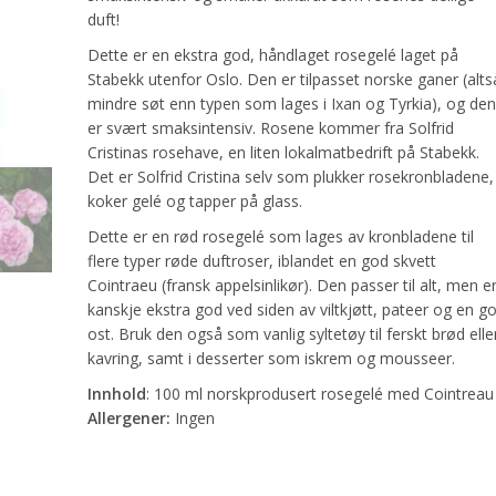
duft!
Dette er en ekstra god, håndlaget rosegelé laget på
Stabekk utenfor Oslo. Den er tilpasset norske ganer (alts
mindre søt enn typen som lages i Ixan og Tyrkia), og den
er svært smaksintensiv. Rosene kommer fra Solfrid
Cristinas rosehave, en liten lokalmatbedrift på Stabekk.
Det er Solfrid Cristina selv som plukker rosekronbladene,
koker gelé og tapper på glass.
Dette er en rød rosegelé som lages av kronbladene til
flere typer røde duftroser, iblandet en god skvett
Cointraeu (fransk appelsinlikør). Den passer til alt, men e
kanskje ekstra god ved siden av viltkjøtt, pateer og en g
ost. Bruk den også som vanlig syltetøy til ferskt brød elle
kavring, samt i desserter som iskrem og mousseer.
Innhold
: 100 ml norskprodusert rosegelé med Cointreau
Allergener:
Ingen