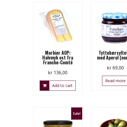
Morbier AOP:
Tyttebærsylte
Halvmyk ost fra
med Aperol (no
Franche-Comté
kr
69,00
kr
136,00
Read more
Add to cart
Sale!