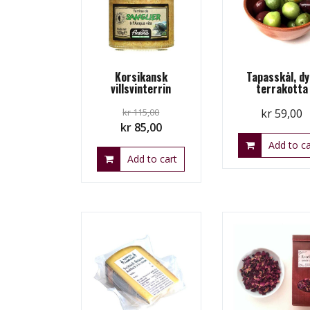
Korsikansk
Tapasskål, dy
villsvinterrin
terrakotta
kr
115,00
kr
59,00
Original
Current
kr
85,00
price
price
Add to ca
Add to cart
was:
is:
kr 115,00.
kr 85,00.