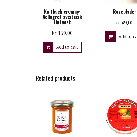
Kaltbach creamy:
Roseblader
Vellagret sveitsisk
fløteost
kr
49,00
kr
159,00
Add to ca
Add to cart
Related products