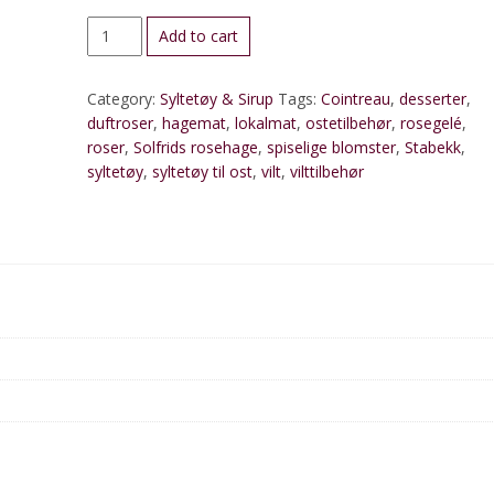
Rosegelé
Add to cart
med
Cointreau,
Category:
Syltetøy & Sirup
Tags:
Cointreau
,
desserter
,
norsk
duftroser
,
hagemat
,
lokalmat
,
ostetilbehør
,
rosegelé
,
quantity
roser
,
Solfrids rosehage
,
spiselige blomster
,
Stabekk
,
syltetøy
,
syltetøy til ost
,
vilt
,
vilttilbehør