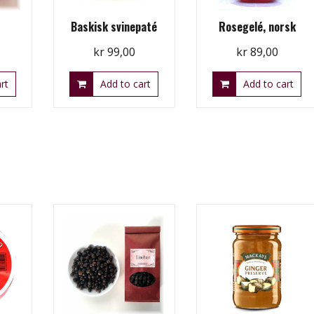
Baskisk svinepaté
Rosegelé, norsk
kr
99,00
kr
89,00
rt
Add to cart
Add to cart