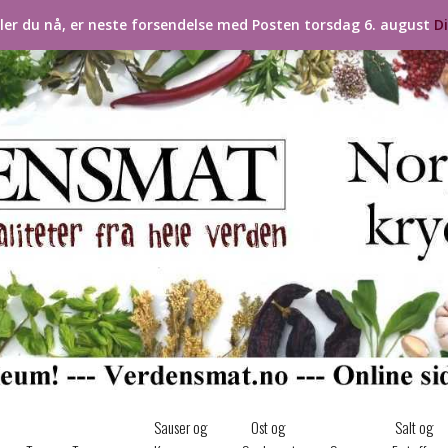
ller du nå, er neste forsendelse med Posten torsdag 6. august
D
Sauser og
Ost og
Salt og