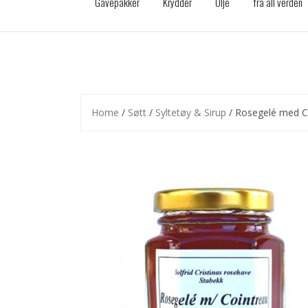
Gavepakker
Krydder
Olje
fra all verden
Home
/
Søtt
/
Syltetøy & Sirup
/ Rosegelé med Co