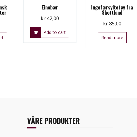
nsk
Einebær
Ingefærsyltetøy fra
åter
Skottland
kr
42,00
kr
85,00
Add to cart
rt
Read more
VÅRE PRODUKTER