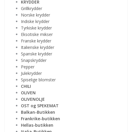
KRYDDER
Grillkrydder
Norske krydder
Indiske krydder
Tyrkiske krydder
Eksotiske mikser
Franske krydder
Italienske krydder
Spanske krydder
Snapskrydder
Pepper
Julekrydder
Spiselige blomster
CHILI
OLIVEN
OLIVENOLJE
OST og SPEKEMAT
Balkan-Butikken
Frankrike-butikken
Hellas-butikken
Italia-Butikken