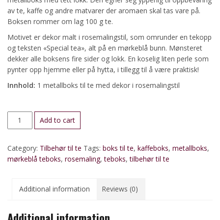
av te, kaffe og andre matvarer der aromaen skal tas vare på.
Boksen rommer om lag 100 g te.
Motivet er dekor malt i rosemalingstil, som omrunder en tekopp
og teksten «Special tea», alt på en mørkeblå bunn. Mønsteret
dekker alle boksens fire sider og lokk. En koselig liten perle som
pynter opp hjemme eller på hytta, i tillegg til å være praktisk!
Innhold:
1 metallboks til te med dekor i rosemalingstil
Teboks
Add to cart
med
rosemalingdekor
Category:
Tilbehør til te
Tags:
boks til te
,
kaffeboks
,
metallboks
,
quantity
mørkeblå teboks
,
rosemaling
,
teboks
,
tilbehør til te
Additional information
Reviews (0)
Additional information