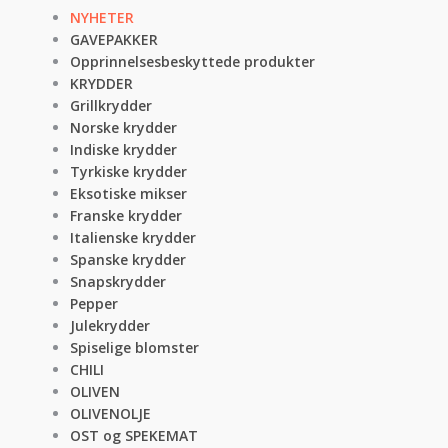
NYHETER
GAVEPAKKER
Opprinnelsesbeskyttede produkter
KRYDDER
Grillkrydder
Norske krydder
Indiske krydder
Tyrkiske krydder
Eksotiske mikser
Franske krydder
Italienske krydder
Spanske krydder
Snapskrydder
Pepper
Julekrydder
Spiselige blomster
CHILI
OLIVEN
OLIVENOLJE
OST og SPEKEMAT