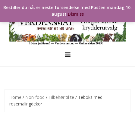
Skip
Bestiller du nå, er neste forsendelse med Posten mandag 10.
to
august
Dismiss
content
Home
/
Non-food
/
Tilbehør til te
/ Teboks med
rosemalingdekor