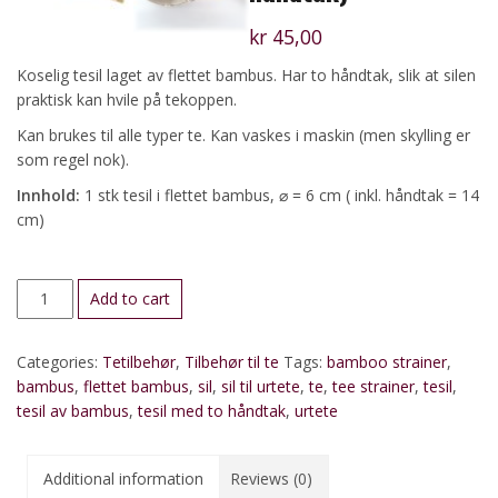
kr
45,00
Koselig tesil laget av flettet bambus. Har to håndtak, slik at silen
praktisk kan hvile på tekoppen.
Kan brukes til alle typer te. Kan vaskes i maskin (men skylling er
som regel nok).
Innhold:
1 stk tesil i flettet bambus, ⌀ = 6 cm ( inkl. håndtak = 14
cm)
Tesil
Add to cart
av
bambus
Categories:
Tetilbehør
,
Tilbehør til te
Tags:
bamboo strainer
,
(2
bambus
,
flettet bambus
,
sil
,
sil til urtete
,
te
,
tee strainer
,
tesil
,
håndtak)
tesil av bambus
,
tesil med to håndtak
,
urtete
quantity
Additional information
Reviews (0)