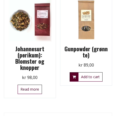
Johannesurt
Gunpowder (grønn
(perikum):
te)
Blomster og
kr
89,00
knopper
Add to cart
kr
98,00
Read more