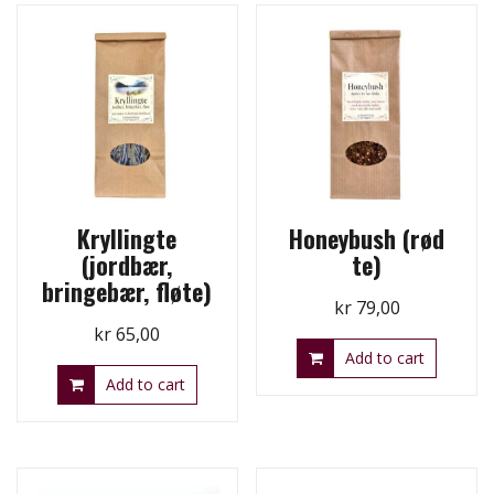
Kryllingte
Honeybush (rød
(jordbær,
te)
bringebær, fløte)
kr
79,00
kr
65,00
Add to cart
Add to cart