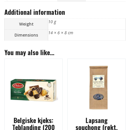
Additional information
10 g
Weight
14 × 6 × 8 cm
Dimensions
You may also like…
Belgiske kjeks:
Lapsang
Teblanding (200
souchong (røkt,