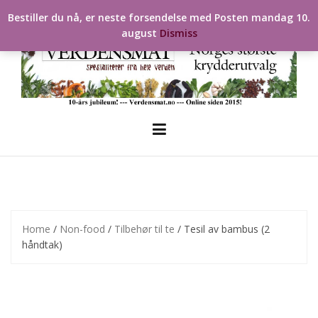
Skip
Bestiller du nå, er neste forsendelse med Posten mandag 10.
to
august
Dismiss
content
Home
/
Non-food
/
Tilbehør til te
/ Tesil av bambus (2
håndtak)