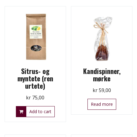
Sitrus- og
Kandispinner,
myntete (ren
mørke
urtete)
kr
59,00
kr
75,00
Read more
Add to cart