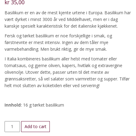
kr
35,00
Basilikum er en av de mest kjente urtene i Europa. Basilikum har
vært dyrket i minst 3000 år ved Middelhavet, men er i dag
kanskje spesielt karakteristisk for det italienske kjøkkenet.
Fersk og tørket basilikum er noe forskjellige i smak, og
førstnevnte er mest intensiv. Ingen av dem tåler mye
varmebehandling. Men brukt riktig, gir de mye smak.
I Italia kombineres basilikum aller helst med tomater eller
tomatsaus, og gjerne oliven, kapers, hvitløk og extravergine
olivenolje. Utover dette, passer urten til det meste av
grønnsaksretter, så vel salater som varmretter og supper. Tilfør
helt mot slutten av koketiden eller ved servering!
Innhold:
16 g tørket basilikum
Basilikum
Add to cart
quantity