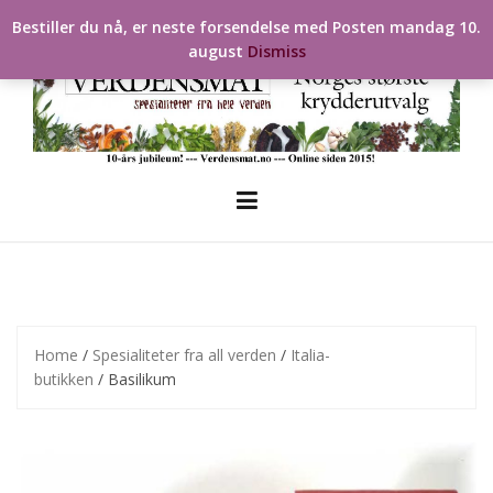
Skip
Bestiller du nå, er neste forsendelse med Posten mandag 10.
to
august
Dismiss
content
Home
/
Spesialiteter fra all verden
/
Italia-
butikken
/ Basilikum