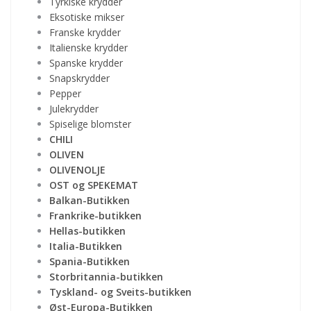
Tyrkiske krydder
Eksotiske mikser
Franske krydder
Italienske krydder
Spanske krydder
Snapskrydder
Pepper
Julekrydder
Spiselige blomster
CHILI
OLIVEN
OLIVENOLJE
OST og SPEKEMAT
Balkan-Butikken
Frankrike-butikken
Hellas-butikken
Italia-Butikken
Spania-Butikken
Storbritannia-butikken
Tyskland- og Sveits-butikken
Øst-Europa-Butikken