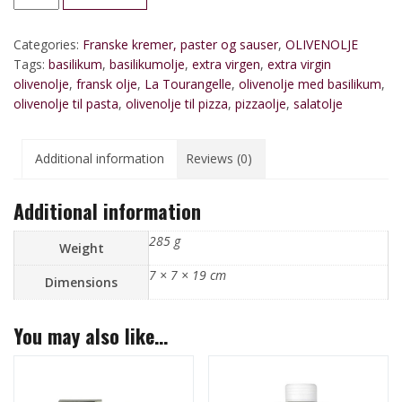
fransk
quantity
Categories:
Franske kremer, paster og sauser
,
OLIVENOLJE
Tags:
basilikum
,
basilikumolje
,
extra virgen
,
extra virgin
olivenolje
,
fransk olje
,
La Tourangelle
,
olivenolje med basilikum
,
olivenolje til pasta
,
olivenolje til pizza
,
pizzaolje
,
salatolje
Additional information
Reviews (0)
Additional information
285 g
Weight
7 × 7 × 19 cm
Dimensions
You may also like…