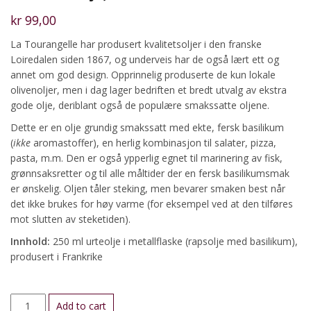
kr
99,00
La Tourangelle har produsert kvalitetsoljer i den franske
Loiredalen siden 1867, og underveis har de også lært ett og
annet om god design. Opprinnelig produserte de kun lokale
olivenoljer, men i dag lager bedriften et bredt utvalg av ekstra
gode olje, deriblant også de populære smakssatte oljene.
Dette er en olje grundig smakssatt med ekte, fersk basilikum
(
ikke
aromastoffer), en herlig kombinasjon til salater, pizza,
pasta, m.m. Den er også ypperlig egnet til marinering av fisk,
grønnsaksretter og til alle måltider der en fersk basilikumsmak
er ønskelig. Oljen tåler steking, men bevarer smaken best når
det ikke brukes for høy varme (for eksempel ved at den tilføres
mot slutten av steketiden).
Innhold:
250 ml urteolje i metallflaske (rapsolje med basilikum),
produsert i Frankrike
Basilikumolje,
Add to cart