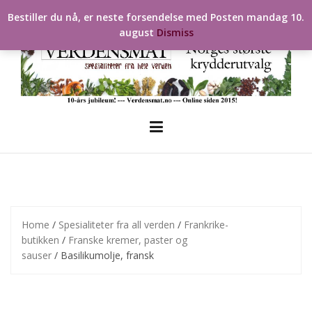
Skip
Bestiller du nå, er neste forsendelse med Posten mandag 10.
to
august
Dismiss
content
Home
/
Spesialiteter fra all verden
/
Frankrike-
butikken
/
Franske kremer, paster og
sauser
/ Basilikumolje, fransk