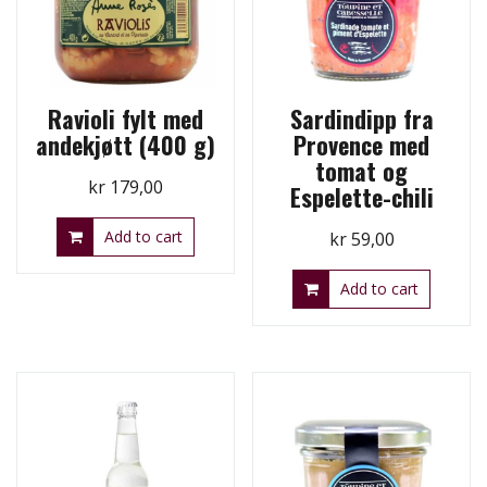
Ravioli fylt med
Sardindipp fra
andekjøtt (400 g)
Provence med
tomat og
kr
179,00
Espelette-chili
Add to cart
kr
59,00
Add to cart