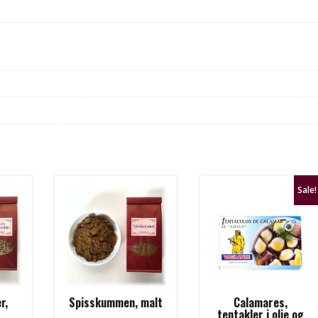
Sale!
r,
Spisskummen, malt
Calamares,
tentakler i olje og