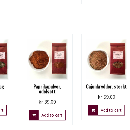
og
Paprikapulver,
Cajunkrydder, sterkt
edelsøtt
kr
59,00
kr
39,00
rt
Add to cart
Add to cart