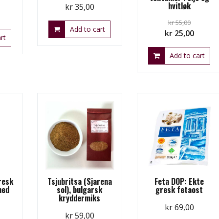
hvitløk
kr
35,00
kr
55,00
Add to cart
Original
Curren
kr
25,00
rt
price
price
Add to cart
was:
is:
kr 55,00.
kr 25,0
Gresk
Tsjubritsa (Sjarena
Feta DOP: Ekte
med
sol), bulgarsk
gresk fetaost
kryddermiks
kr
69,00
kr
59,00