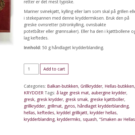
retter er det mest typiske.
Mariner svinekjøtt, kylling eller lam som skal på grillen ell
i stekepannen med denne kryddermiksen. Bruk den på
greske ovnsretter (sitronkylling, ovnsbakte
potetbåter eller grønnsaker). Eller ha den i kjøttbollene o
lag keftedes.
Innhold:
50 g håndlaget krydderblanding.
Gresk
Add to cart
kryddermiks
quantity
Categories:
Balkan-butikken
,
Grillkrydder
,
Hellas-butikken
KRYDDER
Tags:
å lage gresk mat
,
aubergine krydder
,
gresk
,
gresk krydder
,
gresk smak
,
greske kjøttboller
,
grillkrydder
,
grillmat
,
gyros
,
håndlaget krydderblanding
,
hellas
,
keftedes
,
kryddel grillkjøtt
,
krydder hellas
,
krydderblanding
,
kryddermiks
,
squash
,
“Smaken av Hellas