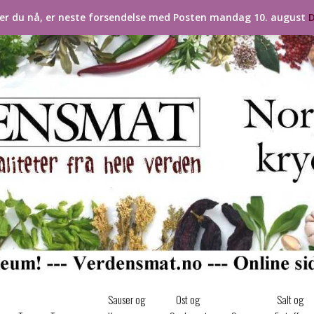
ler du nå, er neste forsendelse med Posten mandag 10. august
D
Sauser og
Ost og
Salt og