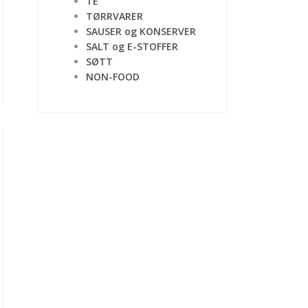
TE
TØRRVARER
SAUSER og KONSERVER
t
SALT og E-STOFFER
SØTT
NON-FOOD
0.