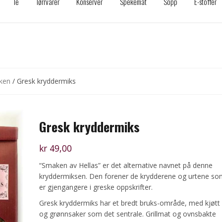
Te
Tørrvarer
Konserver
Spekemat
Sopp
E-stoffer
kken
/ Gresk kryddermiks
Gresk kryddermiks
kr
49,00
“Smaken av Hellas” er det alternative navnet på denne
kryddermiksen. Den forener de krydderene og urtene so
er gjengangere i greske oppskrifter.
Gresk kryddermiks har et bredt bruks-område, med kjøtt
og grønnsaker som det sentrale. Grillmat og ovnsbakte