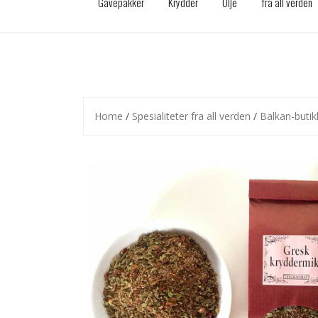
Gavepakker
Krydder
Olje
fra all verden
Home
/
Spesialiteter fra all verden
/
Balkan-buti