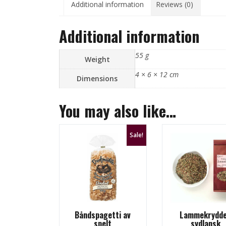
Additional information
Reviews (0)
Additional information
55 g
Weight
4 × 6 × 12 cm
Dimensions
You may also like…
Sale!
Båndspagetti av
Lammekrydde
spelt
sydlansk