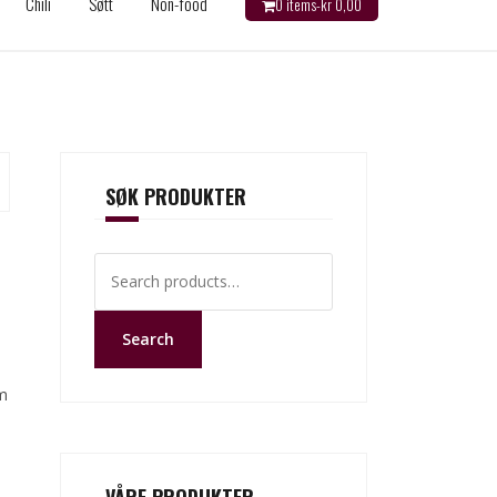
Chili
Søtt
Non-food
0 items-
kr
0,00
SØK PRODUKTER
Search
for:
Search
m