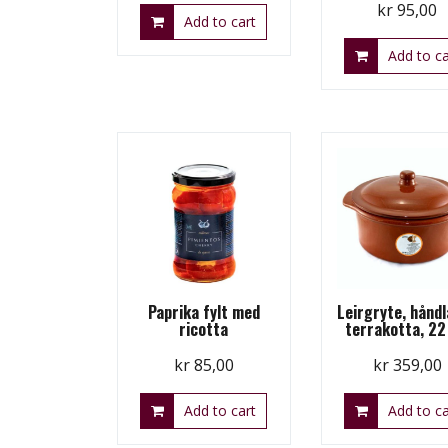
kr
95,00
Add to cart
Add to ca
Paprika fylt med
Leirgryte, hånd
ricotta
terrakotta, 22
kr
85,00
kr
359,00
Add to cart
Add to ca