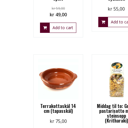
kr
59,00
kr
55,00
Original
Current
kr
49,00
price
price
Add to ca
Add to cart
was:
is:
kr 59,00.
kr 49,00.
Terrakottaskål 14
Middag til to: 
cm (tapasskål)
pastarisotto 
steinsopp
(Kritharaki)
kr
75,00