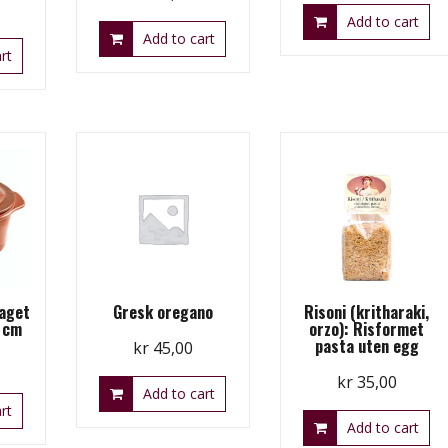
Add to cart
Add to cart
rt
laget
Gresk oregano
Risoni (kritharaki,
 cm
orzo): Risformet
pasta uten egg
kr
45,00
kr
35,00
Add to cart
rt
Add to cart