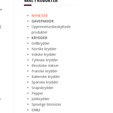
VÅRE PRODUKTER
er
NYHETER
GAVEPAKKER
g
Opprinnelsesbeskyttede
produkter
KRYDDER
Grillkrydder
Norske krydder
Indiske krydder
Tyrkiske krydder
Eksotiske mikser
Franske krydder
,
Italienske krydder
Spanske krydder
Snapskrydder
Pepper
Julekrydder
”
Spiselige blomster
CHILI