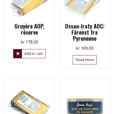
Gruyère AOP,
Ossau-Iraty AOC:
réserve
Fåreost fra
Pyreneene
kr
178,00
kr
169,00
Add to cart
Read more