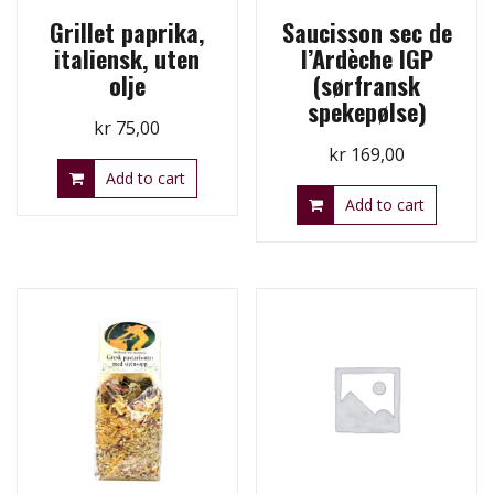
Grillet paprika,
Saucisson sec de
italiensk, uten
l’Ardèche IGP
olje
(sørfransk
spekepølse)
kr
75,00
kr
169,00
Add to cart
Add to cart