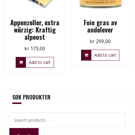
Appenzeller, extra
Foie gras av
würzig: Kraftig
andelever
alpeost
kr
299,00
kr
173,00
Add to cart
Add to cart
SØK PRODUKTER
Search
for: