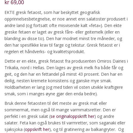
kr
69,00
EKTE gresk fetaost, som har beskyttet geografisk
opprinnelsesbetegnelse, er noe annet enn salatoster produsert i
andre land (og fortsatt ofte misvisende kalt «feta»). Den ekte
greske fetaen er laget av gresk fåre- eller geitemelk (eller en
blanding av disse to). Den har modnet minst tre måneder, og
den har spesifikke krav til farge og tekstur. Gresk fetaost er i
regelen et håndverks- og kvalitetsprodukt.
Dette er en ekte, gresk fetaost fra produsenten Omiros Dairies i
Trikalia, nord i Hellas. Den lages av gresk melk fra både får og
geit, og den har en fettandel på minst 43 prosent. Den har en
deilig, nesten kremete konsistens og ganske mye smak.
Holdbarheten er lang (og med tiden vil osten utvikle kraftigere
smak, som i manges øyne gjør den enda bedre).
Bruk denne fetaosten til det meste av gresk mat eller
sommermat, men også til mange varmmatsretter. Den er
perfekt i en gresk salat (
se originaloppskrift her
) og andre
salater. Feta kan også brukes til varmretter, som saganaki eller
sjaksjoka (
oppskrift her
), og til gratinering av balkangryter. Og