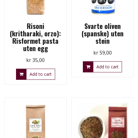
Risoni
Svarte oliven
(kritharaki, orzo):
(spanske) uten
Risformet pasta
stein
uten egg
kr
59,00
kr
35,00
Add to cart
Add to cart