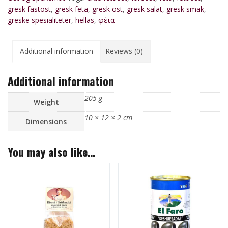
gresk fastost
,
gresk feta
,
gresk ost
,
gresk salat
,
gresk smak
,
quantity
greske spesialiteter
,
hellas
,
φέτα
Additional information
Reviews (0)
Additional information
205 g
Weight
10 × 12 × 2 cm
Dimensions
You may also like…