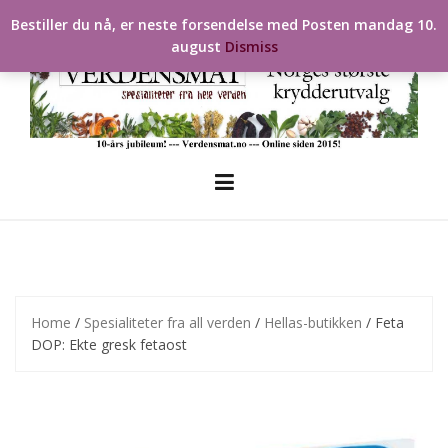
Skip
Bestiller du nå, er neste forsendelse med Posten mandag 10.
to
august
Dismiss
content
Home
/
Spesialiteter fra all verden
/
Hellas-butikken
/ Feta
DOP: Ekte gresk fetaost