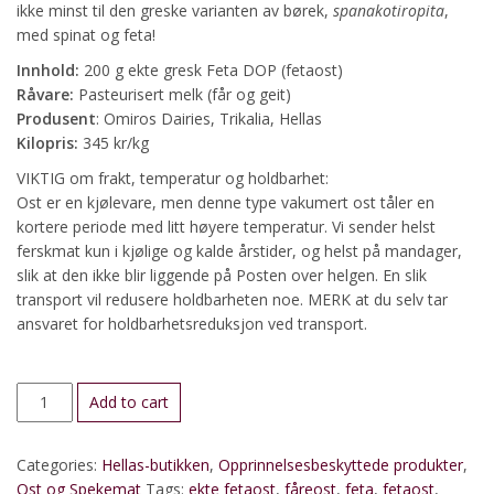
ikke minst til den greske varianten av børek,
spanakotiropita
,
med spinat og feta!
Innhold:
200 g ekte gresk Feta DOP (fetaost)
Råvare:
Pasteurisert melk (får og geit)
Produsent
: Omiros Dairies, Trikalia, Hellas
Kilopris:
345 kr/kg
VIKTIG om frakt, temperatur og holdbarhet:
Ost er en kjølevare, men denne type vakumert ost tåler en
kortere periode med litt høyere temperatur. Vi sender helst
ferskmat kun i kjølige og kalde årstider, og helst på mandager,
slik at den ikke blir liggende på Posten over helgen. En slik
transport vil redusere holdbarheten noe. MERK at du selv tar
ansvaret for holdbarhetsreduksjon ved transport.
Feta
Add to cart
DOP:
Ekte
Categories:
Hellas-butikken
,
Opprinnelsesbeskyttede produkter
,
gresk
Ost og Spekemat
Tags:
ekte fetaost
,
fåreost
,
feta
,
fetaost
,
fetaost