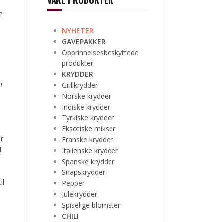
VÅRE PRODUKTER
e
NYHETER
GAVEPAKKER
Opprinnelsesbeskyttede
produkter
KRYDDER
n
Grillkrydder
Norske krydder
Indiske krydder
Tyrkiske krydder
Eksotiske mikser
år
Franske krydder
l
Italienske krydder
Spanske krydder
Snapskrydder
il
Pepper
Julekrydder
Spiselige blomster
CHILI