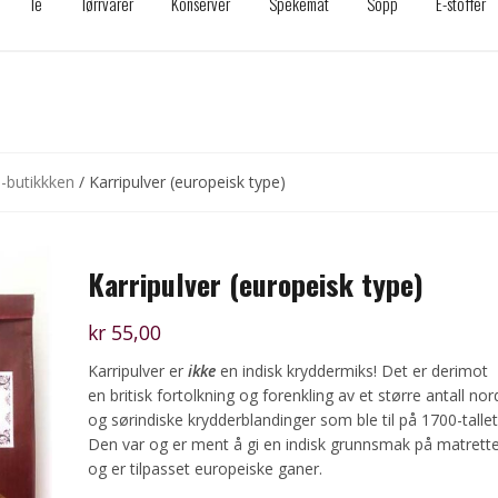
Te
Tørrvarer
Konserver
Spekemat
Sopp
E-stoffer
a-butikkken
/ Karripulver (europeisk type)
Karripulver (europeisk type)
kr
55,00
Karripulver er
ikke
en indisk kryddermiks! Det er derimot
en britisk fortolkning og forenkling av et større antall nor
og sørindiske krydderblandinger som ble til på 1700-tallet
Den var og er ment å gi en indisk grunnsmak på matrette
og er tilpasset europeiske ganer.