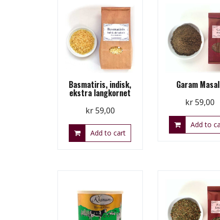
Basmatiris, indisk,
Garam Masal
ekstra langkornet
kr
59,00
kr
59,00
Add to ca
Add to cart