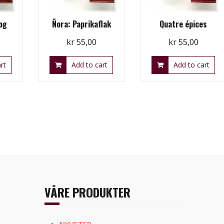
og
Ñora: Paprikaflak
Quatre épices
kr
55,00
kr
55,00
rt
Add to cart
Add to cart
VÅRE PRODUKTER