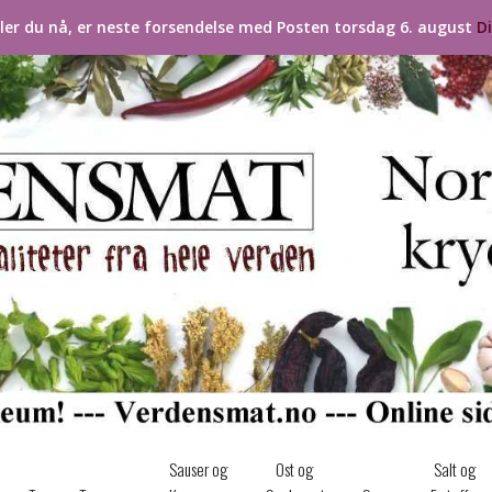
ller du nå, er neste forsendelse med Posten torsdag 6. august
D
Sauser og
Ost og
Salt og