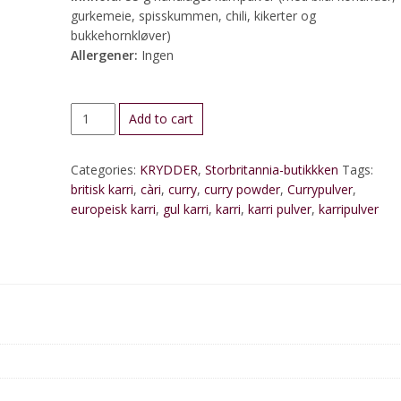
gurkemeie, spisskummen, chili, kikerter og
bukkehornkløver)
Allergener:
Ingen
Karripulver
Add to cart
(europeisk
type)
Categories:
KRYDDER
,
Storbritannia-butikkken
Tags:
quantity
britisk karri
,
càri
,
curry
,
curry powder
,
Currypulver
,
europeisk karri
,
gul karri
,
karri
,
karri pulver
,
karripulver