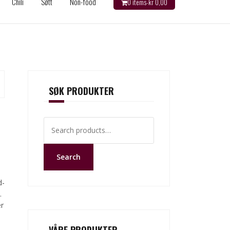
Chili
Søtt
Non-food
0 items-
kr
0,00
SØK PRODUKTER
Search
for:
Search
d-
.
r