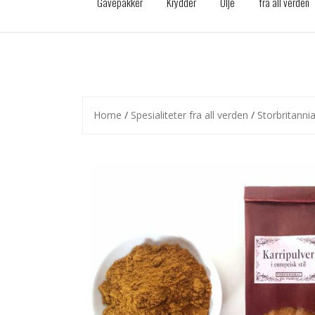
Gavepakker
Krydder
Olje
fra all verden
Home
/
Spesialiteter fra all verden
/
Storbritanni