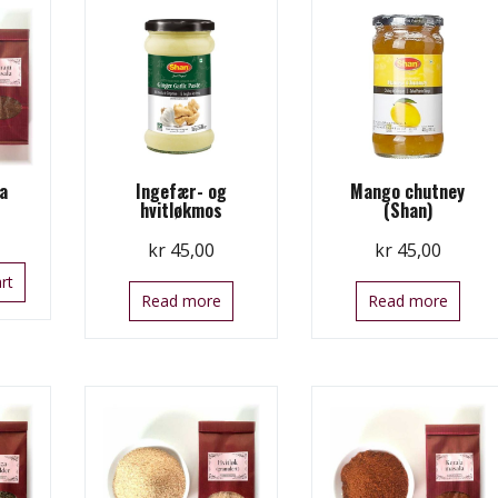
a
Ingefær- og
Mango chutney
hvitløkmos
(Shan)
kr
45,00
kr
45,00
rt
Read more
Read more