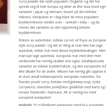
Curry powder
ble raskt populært i England, og det har
spredd seg til hele Europa og deler av Øst-Asia (med egn
varianter i Japan og Vietnam, basert på den britiske
miksen). Karripulver er i dag blant de mest populære
kryddermiksene verden over – unntatt i India – og da
menes det varianter av den opprinnelig britiske
kryddermiksen.
Elskere av autentiske, indiske
curries
vil fnyse av
Europea
style curry powder
. Og det er riktig at man ikke kan lage
autentisk, indisk mat med denne krydderblandingen. Men
man kan lage autentisk, europeisk mat med den! Hver
verdensdel har nemlig utviklet sine egne, lokaltilpassede
varianter av indiske kryddermikser, og den europeiske st
ikke tilbake for de andre. Miksen har nemlig gitt opphav ti
et stort antall indiskinspirerte europiske matretter, fra
franske
poulet curry
, britiske
mulligatawny soup
, tyske
Currywurst
, islandske
plokkfiskur
(plukkfisk med karri) og t
norske fiskeboller i karrisaus. Alt er nemlig lov med
europeisk karripulver!
Innhold:
55 g håndlaget karripulver (med bl.a. koriander,