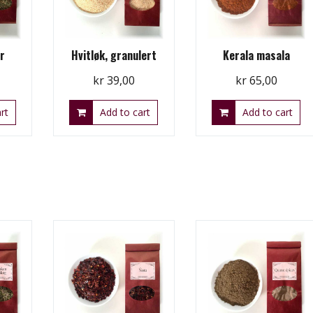
r
Hvitløk, granulert
Kerala masala
kr
39,00
kr
65,00
rt
Add to cart
Add to cart