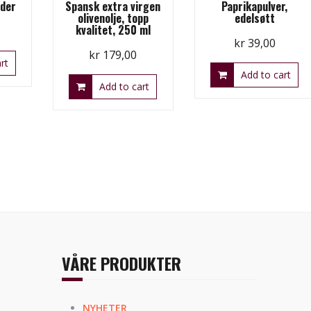
dder
Spansk extra virgen
Paprikapulver,
olivenolje, topp
edelsøtt
kvalitet, 250 ml
kr
39,00
kr
179,00
rt
Add to cart
Add to cart
VÅRE PRODUKTER
NYHETER