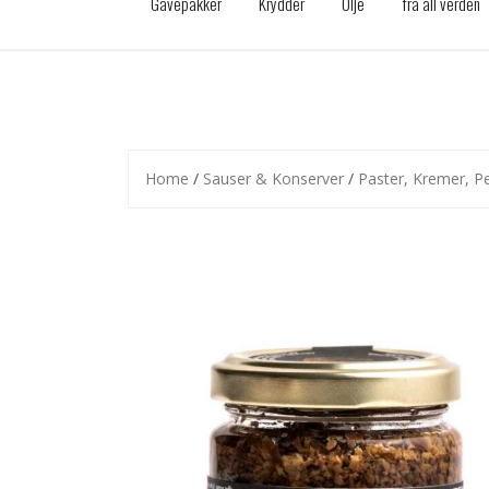
Gavepakker
Krydder
Olje
fra all verden
Home
/
Sauser & Konserver
/
Paster, Kremer, P