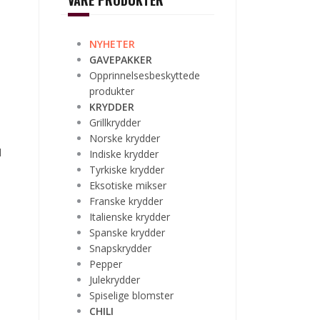
VÅRE PRODUKTER
NYHETER
GAVEPAKKER
Opprinnelsesbeskyttede
produkter
KRYDDER
Grillkrydder
Norske krydder
l
Indiske krydder
Tyrkiske krydder
Eksotiske mikser
Franske krydder
Italienske krydder
Spanske krydder
Snapskrydder
Pepper
Julekrydder
Spiselige blomster
CHILI