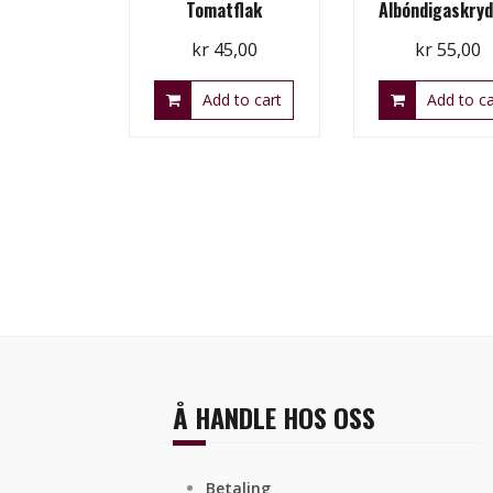
Tomatflak
Albóndigaskry
kr
45,00
kr
55,00
Add to cart
Add to ca
Å HANDLE HOS OSS
Betaling