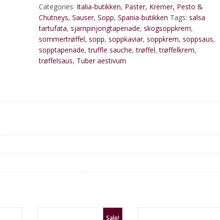
Categories:
Italia-butikken
,
Paster, Kremer, Pesto &
Chutneys
,
Sauser
,
Sopp
,
Spania-butikken
Tags:
salsa
tartufata
,
sjampinjongtapenade
,
skogsoppkrem
,
sommertrøffel
,
sopp
,
soppkaviar
,
soppkrem
,
soppsaus
,
sopptapenade
,
truffle sauche
,
trøffel
,
trøffelkrem
,
trøffelsaus
,
Tuber aestivum
Sale!