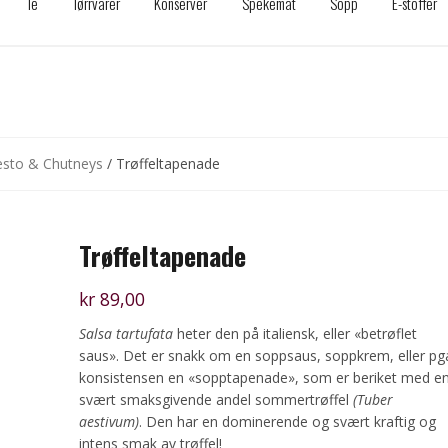
Te
Tørrvarer
Konserver
Spekemat
Sopp
E-stoffer
esto & Chutneys
/ Trøffeltapenade
Trøffeltapenade
kr
89,00
Salsa tartufata
heter den på italiensk, eller «betrøflet
saus». Det er snakk om en soppsaus, soppkrem, eller pg
konsistensen en «sopptapenade», som er beriket med e
svært smaksgivende andel sommertrøffel
(Tuber
aestivum)
. Den har en dominerende og svært kraftig og
intens smak av trøffel!