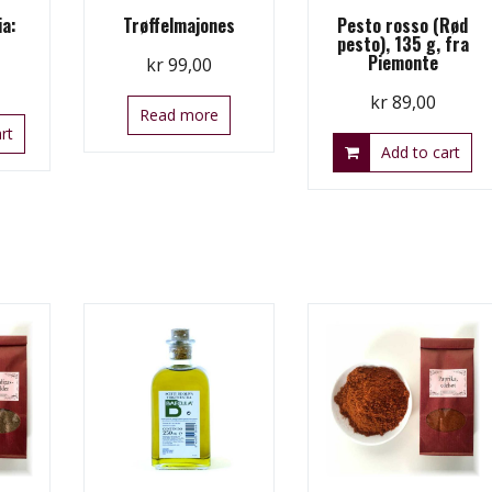
ia:
Trøffelmajones
Pesto rosso (Rød
pesto), 135 g, fra
Piemonte
kr
99,00
kr
89,00
Read more
rt
Add to cart