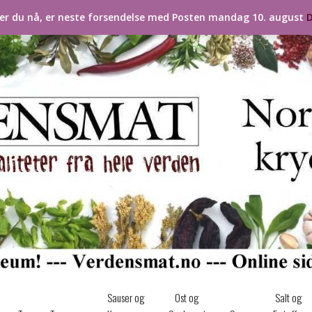
ler du nå, er neste forsendelse med Posten mandag 10. august
D
Sauser og
Ost og
Salt og