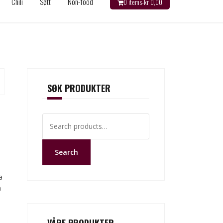
Chili
Søtt
Non-food
0 items-
kr
0,00
SØK PRODUKTER
Search
for:
Search
a
n