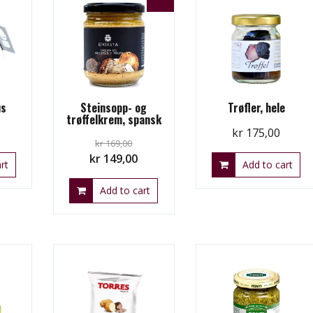
us
Steinsopp- og
Trøfler, hele
trøffelkrem, spansk
kr
175,00
kr
169,00
Original
Current
kr
149,00
rt
Add to cart
price
price
Add to cart
was:
is:
kr 169,00.
kr 149,00.