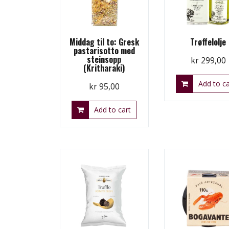
Middag til to: Gresk
Trøffelolje
pastarisotto med
steinsopp
kr
299,00
(Kritharaki)
Add to ca
kr
95,00
Add to cart