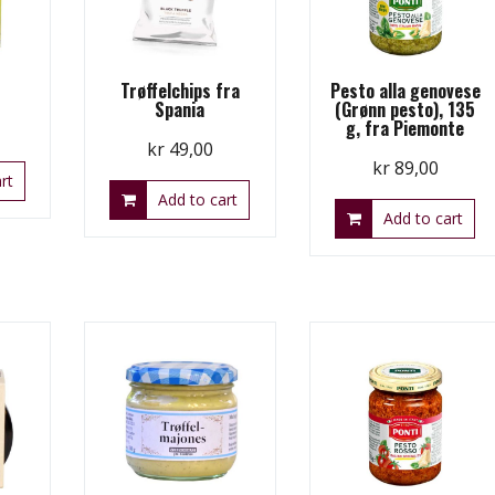
Trøffelchips fra
Pesto alla genovese
Spania
(Grønn pesto), 135
g, fra Piemonte
kr
49,00
kr
89,00
rt
Add to cart
Add to cart