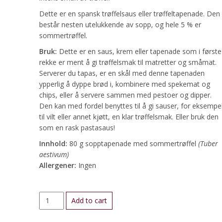
Dette er en spansk trøffelsaus eller trøffeltapenade. Den
består nesten utelukkende av sopp, og hele 5 % er
sommertrøffel.
Bruk:
Dette er en saus, krem eller tapenade som i første
rekke er ment å gi trøffelsmak til matretter og småmat.
Serverer du tapas, er en skål med denne tapenaden
ypperlig å dyppe brød i, kombinere med spekemat og
chips, eller å servere sammen med pestoer og dipper.
Den kan med fordel benyttes til å gi sauser, for eksempe
til vilt eller annet kjøtt, en klar trøffelsmak. Eller bruk den
som en rask pastasaus!
Innhold:
80 g sopptapenade med sommertrøffel
(Tuber
aestivum)
Allergener:
Ingen
Trøffeltapenade
Add to cart
quantity