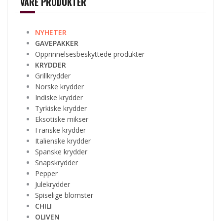
VÅRE PRODUKTER
NYHETER
GAVEPAKKER
Opprinnelsesbeskyttede produkter
KRYDDER
Grillkrydder
Norske krydder
Indiske krydder
Tyrkiske krydder
Eksotiske mikser
Franske krydder
Italienske krydder
Spanske krydder
Snapskrydder
Pepper
Julekrydder
Spiselige blomster
CHILI
OLIVEN