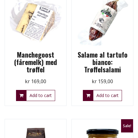
Manchegoost
Salame al tartufo
(fåremelk) med
bianco:
trøffel
Trøffelsalami
kr
169,00
kr
159,00
Add to cart
Add to cart
Sale!