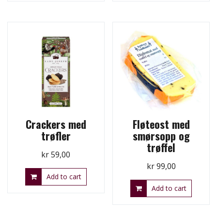
Crackers med
Fløteost med
trøfler
smørsopp og
trøffel
kr
59,00
kr
99,00
Add to cart
Add to cart