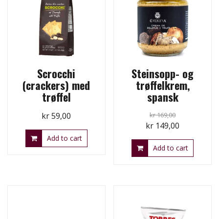
Scrocchi
Steinsopp- og
(crackers) med
trøffelkrem,
trøffel
spansk
kr
59,00
kr
169,00
Original
Current
kr
149,00
price
price
Add to cart
Add to cart
was:
is:
kr 169,00.
kr 149,00.