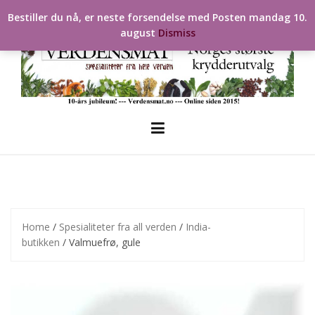
Skip
Bestiller du nå, er neste forsendelse med Posten mandag 10.
to
august
Dismiss
content
Home
/
Spesialiteter fra all verden
/
India-
butikken
/ Valmuefrø, gule