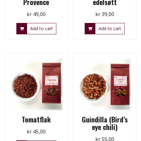
Provence
edelsøtt
kr
49,00
kr
39,00
Add to cart
Add to cart
Tomatflak
Guindilla (Bird’s
eye chili)
kr
45,00
kr
55,00