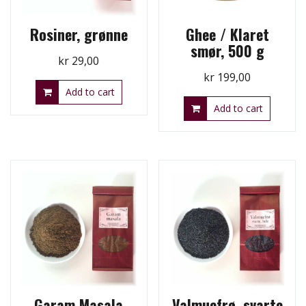
Rosiner, grønne
Ghee / Klaret
smør, 500 g
kr
29,00
kr
199,00
Add to cart
Add to cart
Garam Masala
Valmuefrø, svarte