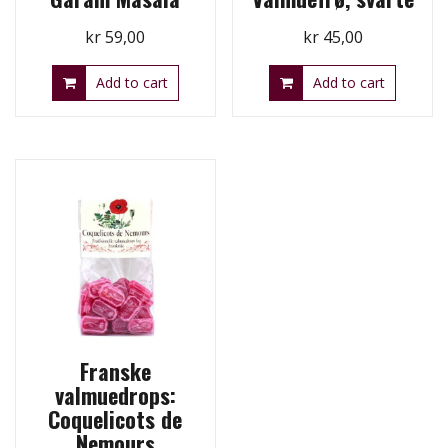
kr
59,00
kr
45,00
Add to cart
Add to cart
Franske
valmuedrops:
Coquelicots de
Nemours