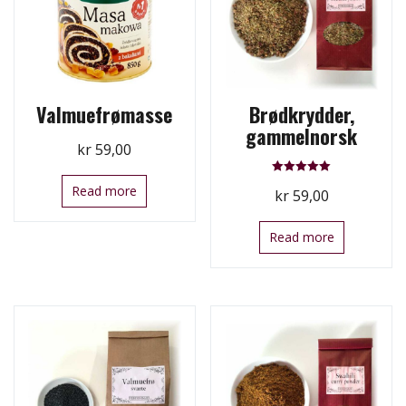
Valmuefrømasse
Brødkrydder,
gammelnorsk
kr
59,00
Rated
Read more
kr
59,00
5.00
out of 5
Read more