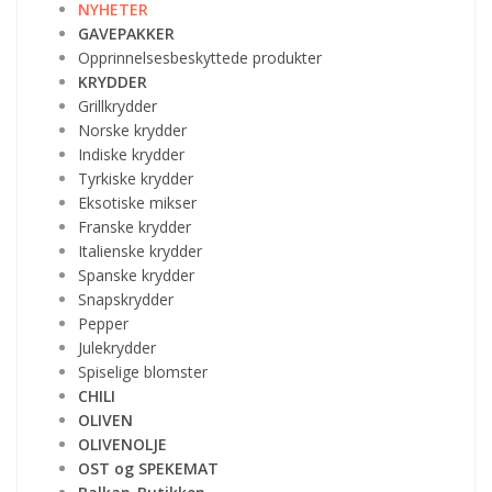
NYHETER
GAVEPAKKER
Opprinnelsesbeskyttede produkter
KRYDDER
Grillkrydder
Norske krydder
Indiske krydder
Tyrkiske krydder
Eksotiske mikser
Franske krydder
Italienske krydder
Spanske krydder
Snapskrydder
Pepper
Julekrydder
Spiselige blomster
CHILI
OLIVEN
OLIVENOLJE
OST og SPEKEMAT