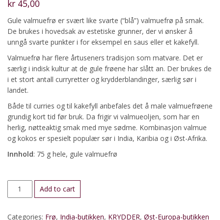
kr
45,00
Gule valmuefrø er svært like svarte (“blå”) valmuefrø på smak.
De brukes i hovedsak av estetiske grunner, der vi ønsker å
unngå svarte punkter i for eksempel en saus eller et kakefyll.
Valmuefrø har flere årtuseners tradisjon som matvare. Det er
særlig i indisk kultur at de gule frøene har slått an. Der brukes de
i et stort antall curryretter og krydderblandinger, særlig sør i
landet.
Både til curries og til kakefyll anbefales det å male valmuefrøene
grundig kort tid før bruk. Da frigir vi valmueoljen, som har en
herlig, nøtteaktig smak med mye sødme. Kombinasjon valmue
og kokos er spesielt populær sør i India, Karibia og i Øst-Afrika.
Innhold
: 75 g hele, gule valmuefrø
Valmuefrø,
Add to cart
gule
quantity
Categories:
Frø
,
India-butikken
,
KRYDDER
,
Øst-Europa-butikken