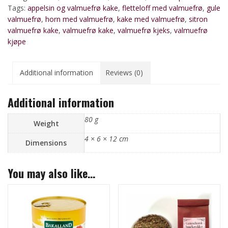
Tags:
appelsin og valmuefrø kake
,
fletteloff med valmuefrø
,
gule
valmuefrø
,
horn med valmuefrø
,
kake med valmuefrø
,
sitron
valmuefrø kake
,
valmuefrø kake
,
valmuefrø kjeks
,
valmuefrø
kjøpe
Additional information
Reviews (0)
Additional information
80 g
Weight
4 × 6 × 12 cm
Dimensions
You may also like…