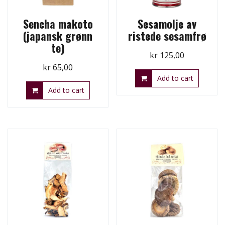
Sencha makoto
Sesamolje av
(japansk grønn
ristede sesamfrø
te)
kr
125,00
kr
65,00
Add to cart
Add to cart