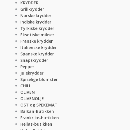
KRYDDER
Grillkrydder
Norske krydder
Indiske krydder
Tyrkiske krydder
Eksotiske mikser
Franske krydder
Italienske krydder
Spanske krydder
Snapskrydder
Pepper
Julekrydder
Spiselige blomster
CHILI
OLIVEN
OLIVENOLJE
OST og SPEKEMAT
Balkan-Butikken
Frankrike-butikken
Hellas-butikken