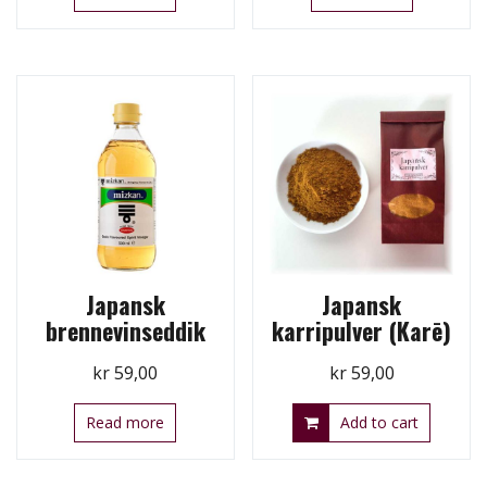
Japansk
Japansk
brennevinseddik
karripulver (Karē)
kr
59,00
kr
59,00
Read more
Add to cart