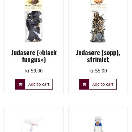
Judasøre («black
Judasøre (sopp),
fungus»)
strimlet
kr
59,00
kr
55,00
Add to cart
Add to cart