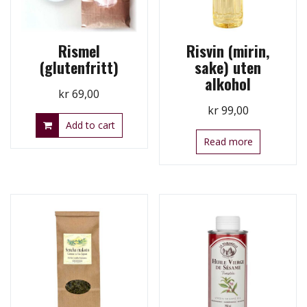
Rismel
Risvin (mirin,
(glutenfritt)
sake) uten
alkohol
kr
69,00
kr
99,00
Add to cart
Read more