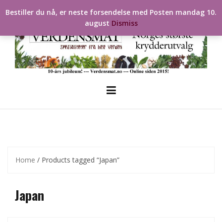
Skip
Bestiller du nå, er neste forsendelse med Posten mandag 10.
to
august
Dismiss
content
Home
/ Products tagged “Japan”
Japan