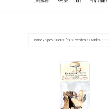
Gavepakker
Krydder
Olje
fra all verden
Home
/
Spesialiteter fra all verden
/
Frankrike-bu