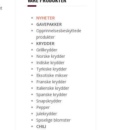
VÅRE PRODUKTER
et
NYHETER
GAVEPAKKER
Opprinnelsesbeskyttede
produkter
KRYDDER
Grillkrydder
Norske krydder
Indiske krydder
Tyrkiske krydder
Eksotiske mikser
Franske krydder
Italienske krydder
Spanske krydder
Snapskrydder
Pepper
Julekrydder
Spiselige blomster
CHILI