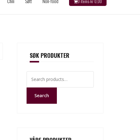
Chili
Søtt
Non-food
0 items-
kr
0,00
SØK PRODUKTER
Search
for:
Search