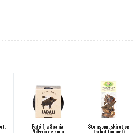
et,
Paté fra Spania:
Steinsopp, skivet og
Villsvin og sopp
tørket (import)