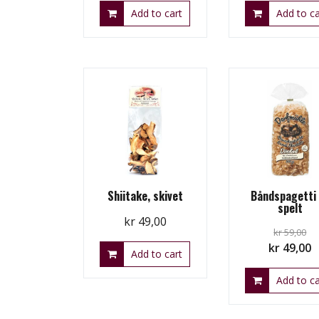
Add to cart
Add to ca
Shiitake, skivet
Båndspagetti
spelt
kr
49,00
kr
59,00
Original
C
kr
49,00
Add to cart
price
p
Add to ca
was:
is
kr 59,00.
k