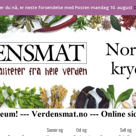
ler du nå, er neste forsendelse med Posten mandag 10. august
D
Sauser og
Ost og
Salt og