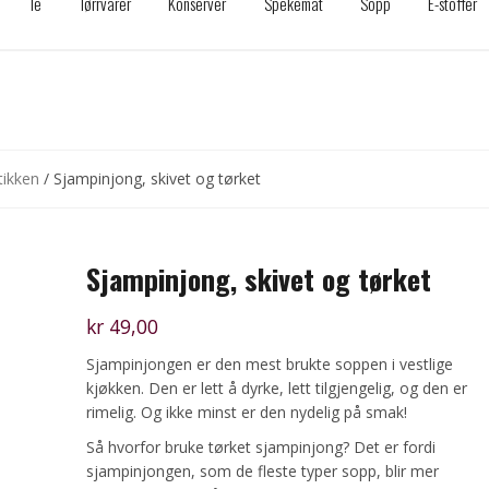
Te
Tørrvarer
Konserver
Spekemat
Sopp
E-stoffer
tikken
/ Sjampinjong, skivet og tørket
Sjampinjong, skivet og tørket
kr
49,00
Sjampinjongen er den mest brukte soppen i vestlige
kjøkken. Den er lett å dyrke, lett tilgjengelig, og den er
rimelig. Og ikke minst er den nydelig på smak!
Så hvorfor bruke tørket sjampinjong? Det er fordi
sjampinjongen, som de fleste typer sopp, blir mer