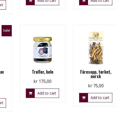
Add to cart
Add to cart
rt
Sale!
 av
Trøfler, hele
Fåresopp, tørket,
norsk
kr
175,00
kr
75,00
urrent
Add to cart
rice
Add to cart
rt
:
r 49,00.