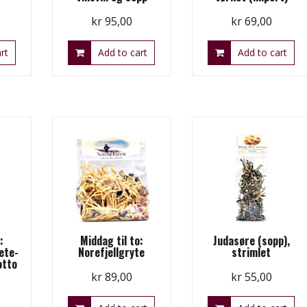
kr
95,00
kr
69,00
rt
Add to cart
Add to cart
:
Middag til to:
Judasøre (sopp),
ete-
Norefjellgryte
strimlet
otto
kr
89,00
kr
55,00