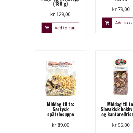
(180 g)
kr
79,00
kr
129,00
Add to ca
Add to cart
Middag til to:
Middag til to
Sørtysk
Slovakisk bokhv
spätzlesuppe
og kantarellris
kr
89,00
kr
95,00