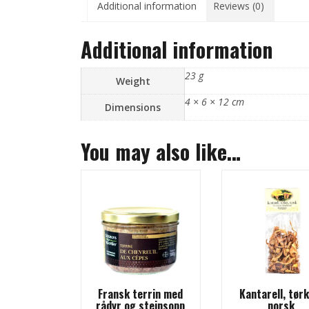
Additional information
Reviews (0)
Additional information
23 g
Weight
4 × 6 × 12 cm
Dimensions
You may also like…
Fransk terrin med
Kantarell, tørk
rådyr og steinsopp
norsk