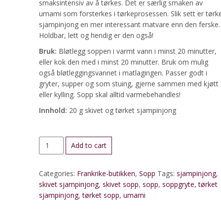
smaksintensiv av å tørkes. Det er særlig smaken av
umami som forsterkes i tørkeprosessen. Slik sett er tørk
sjampinjong en mer interessant matvare enn den ferske.
Holdbar, lett og hendig er den også!
Bruk:
Bløtlegg soppen i varmt vann i minst 20 minutter,
eller kok den med i minst 20 minutter. Bruk om mulig
også bløtleggingsvannet i matlagingen. Passer godt i
gryter, supper og som stuing, gjerne sammen med kjøtt
eller kylling. Sopp skal alltid varmebehandles!
Innhold:
20 g skivet og tørket sjampinjong
Sjampinjong,
Add to cart
skivet
og
Categories:
Frankrike-butikken
,
Sopp
Tags:
sjampinjong
,
tørket
skivet sjampinjong
,
skivet sopp
,
sopp
,
soppgryte
,
tørket
quantity
sjampinjong
,
tørket sopp
,
umami