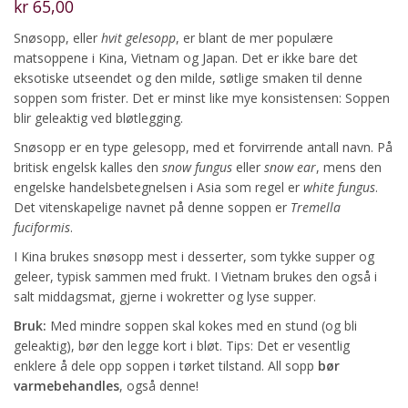
kr
65,00
Snøsopp, eller
hvit gelesopp
, er blant de mer populære
matsoppene i Kina, Vietnam og Japan. Det er ikke bare det
eksotiske utseendet og den milde, søtlige smaken til denne
soppen som frister. Det er minst like mye konsistensen: Soppen
blir geleaktig ved bløtlegging.
Snøsopp er en type gelesopp, med et forvirrende antall navn. På
britisk engelsk kalles den
snow fungus
eller
snow ear
, mens den
engelske handelsbetegnelsen i Asia som regel er
white fungus
.
Det vitenskapelige navnet på denne soppen er
Tremella
fuciformis
.
I Kina brukes snøsopp mest i desserter, som tykke supper og
geleer, typisk sammen med frukt. I Vietnam brukes den også i
salt middagsmat, gjerne i wokretter og lyse supper.
Bruk:
Med mindre soppen skal kokes med en stund (og bli
geleaktig), bør den legge kort i bløt. Tips: Det er vesentlig
enklere å dele opp soppen i tørket tilstand. All sopp
bør
varmebehandles
, også denne!