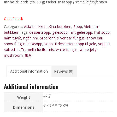
Innhold:
2 stk. (ca. 50 g) tørket snøsopp
(Tremella fuciformis)
Out of stock
Categories:
Asia-butikken
,
Kina-butikken
,
Sopp
,
Vietnam-
butikken
Tags:
dessertsopp
,
gelesopp
,
hvit gelesopp
,
hvit sopp
,
nấm tuyết
,
ngân nhĩ
,
Silberohr
,
silver ear fungus
,
snow ear
,
snow fungus
,
snøsopp
,
sopp til desserter
,
sopp til gele
,
sopp til
søtretter
,
Tremella fuciformis
,
white fungus
,
white jelly
mushroom
,
银耳
Additional information
Reviews (0)
Additional information
55 g
Weight
8 × 14 × 19 cm
Dimensions