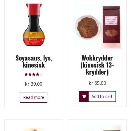
Soyasaus, lys,
Wokkrydder
kinesisk
(kinesisk 13-
krydder)
Rated
kr
65,00
kr
39,00
4.00
out of 5
Add to cart
Read more