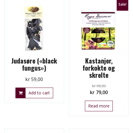
Sale!
Judasøre («black
Kastanjer,
fungus»)
forkokte og
skrelte
kr
59,00
kr
99,00
Original
Current
kr
79,00
Add to cart
price
price
Read more
was:
is:
kr 99,00.
kr 79,00.