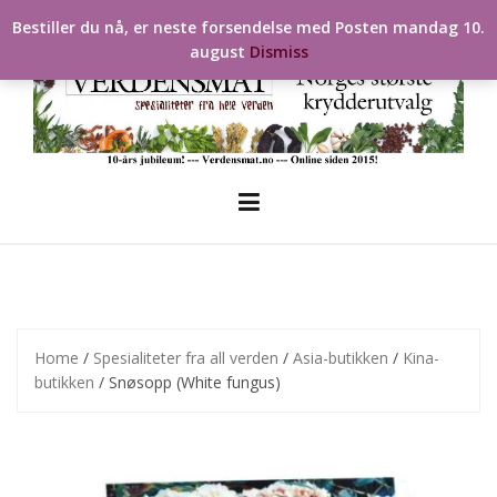
Skip
Bestiller du nå, er neste forsendelse med Posten mandag 10.
to
august
Dismiss
content
Home
/
Spesialiteter fra all verden
/
Asia-butikken
/
Kina-
butikken
/ Snøsopp (White fungus)